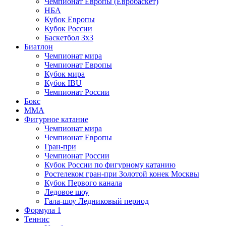
Чемпионат Европы (Евробаскет)
НБА
Кубок Европы
Кубок России
Баскетбол 3х3
Биатлон
Чемпионат мира
Чемпионат Европы
Кубок мира
Кубок IBU
Чемпионат России
Бокс
MMA
Фигурное катание
Чемпионат мира
Чемпионат Европы
Гран-при
Чемпионат России
Кубок России по фигурному катанию
Ростелеком гран-при Золотой конек Москвы
Кубок Первого канала
Ледовое шоу
Гала-шоу Ледниковый период
Формула 1
Теннис