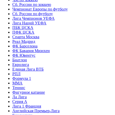
Сб. России по хоккею
Чемпионат Европы по футболу
Сб. России по футболу
Лига Чемпионов УЕФА
Лига Наций УЕФА
ПБК ЦСКА
ПФК ЦСКА
Спарта Москва
Реал Мадрид
ФК Барселона
ФК Бавария Мюнхен
ФК Ювентус
Биатлон
Евролига
Единая Лига ВТБ
РПЛ
Формула 1
MMA
Теннис
Фигурное катание
Ла Лига
Серия А
Лига 1 Франция
Английская Премьер-Лига