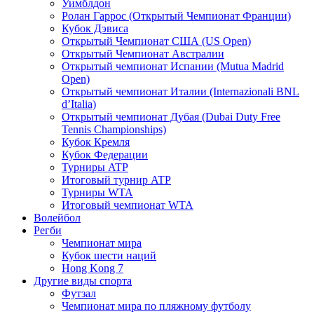
Уимблдон
Ролан Гаррос (Открытый Чемпионат Франции)
Кубок Дэвиса
Открытый Чемпионат США (US Open)
Открытый Чемпионат Австралии
Открытый чемпионат Испании (Mutua Madrid
Open)
Открытый чемпионат Италии (Internazionali BNL
d’Italia)
Открытый чемпионат Дубая (Dubai Duty Free
Tennis Championships)
Кубок Кремля
Кубок Федерации
Турниры ATP
Итоговый турнир ATP
Турниры WTA
Итоговый чемпионат WTA
Волейбол
Регби
Чемпионат мира
Кубок шести наций
Hong Kong 7
Другие виды спорта
Футзал
Чемпионат мира по пляжному футболу