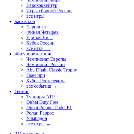
Еврохоккейтур
Игры сборной России
все игры →
Баскетбол
Евролига
Финал Четырех
Единая Лига
Кубок России
все игры →
Фигурное катание
Чемпионат Европы
Чемпионат России
Abu Dhabi Classic Trophy
Гран-при
Кубок Ростелекома
все события →
Теннис
Турниры ATP
Dubai Duty Free
Dubai Premier Padel P1
Ролан Гаррос
Уимблдон
все игры →
ЧМ по хоккею