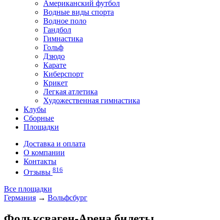
Американский футбол
Водные виды спорта
Водное поло
Гандбол
Гимнастика
Гольф
Дзюдо
Карате
Киберспорт
Крикет
Легкая атлетика
Художественная гимнастика
Клубы
Сборные
Площадки
Доставка и оплата
О компании
Контакты
816
Отзывы
Все площадки
Германия
→
Вольфсбург
Фольксваген-Арена билеты