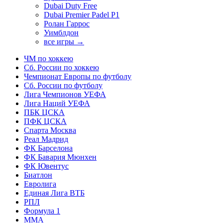
Dubai Duty Free
Dubai Premier Padel P1
Ролан Гаррос
Уимблдон
все игры →
ЧМ по хоккею
Сб. России по хоккею
Чемпионат Европы по футболу
Сб. России по футболу
Лига Чемпионов УЕФА
Лига Наций УЕФА
ПБК ЦСКА
ПФК ЦСКА
Спарта Москва
Реал Мадрид
ФК Барселона
ФК Бавария Мюнхен
ФК Ювентус
Биатлон
Евролига
Единая Лига ВТБ
РПЛ
Формула 1
MMA