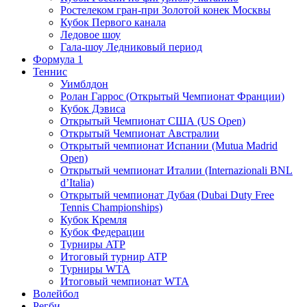
Ростелеком гран-при Золотой конек Москвы
Кубок Первого канала
Ледовое шоу
Гала-шоу Ледниковый период
Формула 1
Теннис
Уимблдон
Ролан Гаррос (Открытый Чемпионат Франции)
Кубок Дэвиса
Открытый Чемпионат США (US Open)
Открытый Чемпионат Австралии
Открытый чемпионат Испании (Mutua Madrid
Open)
Открытый чемпионат Италии (Internazionali BNL
d’Italia)
Открытый чемпионат Дубая (Dubai Duty Free
Tennis Championships)
Кубок Кремля
Кубок Федерации
Турниры ATP
Итоговый турнир ATP
Турниры WTA
Итоговый чемпионат WTA
Волейбол
Регби