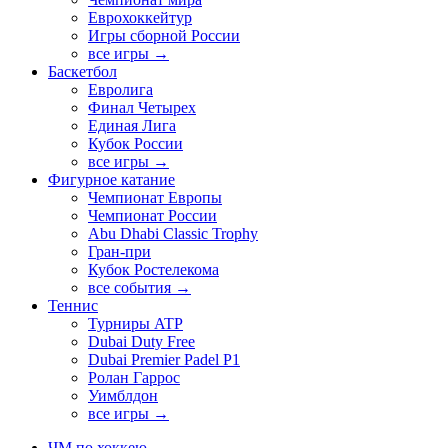
Еврохоккейтур
Игры сборной России
все игры →
Баскетбол
Евролига
Финал Четырех
Единая Лига
Кубок России
все игры →
Фигурное катание
Чемпионат Европы
Чемпионат России
Abu Dhabi Classic Trophy
Гран-при
Кубок Ростелекома
все события →
Теннис
Турниры ATP
Dubai Duty Free
Dubai Premier Padel P1
Ролан Гаррос
Уимблдон
все игры →
ЧМ по хоккею