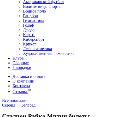
Американский футбол
Водные виды спорта
Водное поло
Гандбол
Гимнастика
Гольф
Дзюдо
Карате
Киберспорт
Крикет
Легкая атлетика
Художественная гимнастика
Клубы
Сборные
Площадки
Доставка и оплата
О компании
Контакты
816
Отзывы
Все площадки
Сербия
→
Белград
Стадион Райко Митич билеты