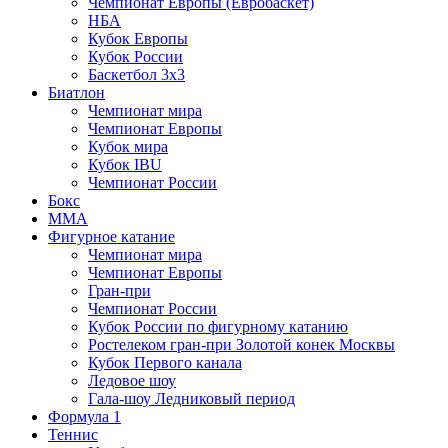
Чемпионат Европы (Евробаскет)
НБА
Кубок Европы
Кубок России
Баскетбол 3х3
Биатлон
Чемпионат мира
Чемпионат Европы
Кубок мира
Кубок IBU
Чемпионат России
Бокс
MMA
Фигурное катание
Чемпионат мира
Чемпионат Европы
Гран-при
Чемпионат России
Кубок России по фигурному катанию
Ростелеком гран-при Золотой конек Москвы
Кубок Первого канала
Ледовое шоу
Гала-шоу Ледниковый период
Формула 1
Теннис