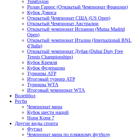
Уимблдон
Ролан Гаррос (Открытый Чемпионат Франции)
Кубок Дэвиса
Открытый Чемпионат США (US Open)
Открытый Чемпионат Австралии
Открытый чемпионат Испании (Mutua Madrid
Open)
Открытый чемпионат Италии (Internazionali BNL
d’Italia)
Открытый чемпионат Дубая (Dubai Duty Free
Tennis Championships)
Кубок Кремля
Кубок Федерации
Турниры ATP
Итоговый турнир ATP
Турниры WTA
Итоговый чемпионат WTA
Волейбол
Регби
Чемпионат мира
Кубок шести наций
Hong Kong 7
Другие виды спорта
Футзал
Чемпионат мира по пляжному футболу