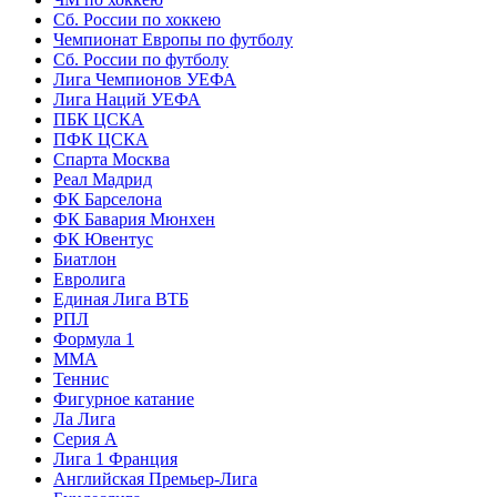
Сб. России по хоккею
Чемпионат Европы по футболу
Сб. России по футболу
Лига Чемпионов УЕФА
Лига Наций УЕФА
ПБК ЦСКА
ПФК ЦСКА
Спарта Москва
Реал Мадрид
ФК Барселона
ФК Бавария Мюнхен
ФК Ювентус
Биатлон
Евролига
Единая Лига ВТБ
РПЛ
Формула 1
MMA
Теннис
Фигурное катание
Ла Лига
Серия А
Лига 1 Франция
Английская Премьер-Лига