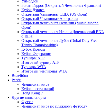
Уимблдон
Ролан Гаррос (Открытый Чемпионат Франции)
Кубок Дэвиса
Открытый Чемпионат США (US Open)
Открытый Чемпионат Австралии
Открытый чемпионат Испании (Mutua Madrid
Open)
Открытый чемпионат Италии (Internazionali BNL
d’Italia)
Открытый чемпионат Дубая (Dubai Duty Free
Tennis Championships)
Кубок Кремля
Кубок Федерации
Турниры ATP
Итоговый турнир ATP
Турниры WTA
Итоговый чемпионат WTA
Волейбол
Регби
Чемпионат мира
Кубок шести наций
Hong Kong 7
Другие виды спорта
Футзал
Чемпионат мира по пляжному футболу