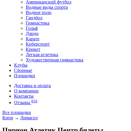
Американский футбол
Водные виды спорта
Водное поло
Гандбол
Гимнастика
Гольф
Дзюдо
Карате
Киберспорт
Крикет
Легкая атлетика
Художественная гимнастика
Клубы
Сборные
Площадки
Доставка и оплата
О компании
Контакты
816
Отзывы
Все площадки
Кипр
→
Лимасол
Цирион Атлетик Центр билеты