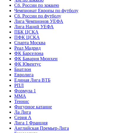
Сб. России по хоккею
Чемпионат Европы по футболу
Сб. России по футболу
Лига Чемпионов УЕФА
Лига Наций УЕФА
ПБК ЦСКА
ПФК ЦСКА
Спарта Москва
Реал Мадрид
ФК Барселона
ФК Бавария Мюнхен
ФК Ювентус
Биатлон
Евролига
Единая Лига ВТБ
РПЛ
Формула 1
MMA
Теннис
Фигурное катание
Ла Лига
Серия А
Лига 1 Франция
Английская Премьер-Лига