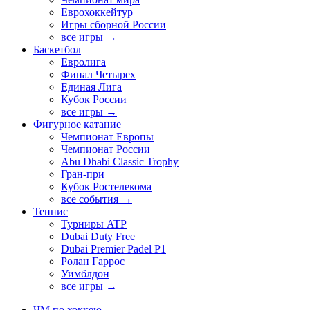
Еврохоккейтур
Игры сборной России
все игры →
Баскетбол
Евролига
Финал Четырех
Единая Лига
Кубок России
все игры →
Фигурное катание
Чемпионат Европы
Чемпионат России
Abu Dhabi Classic Trophy
Гран-при
Кубок Ростелекома
все события →
Теннис
Турниры ATP
Dubai Duty Free
Dubai Premier Padel P1
Ролан Гаррос
Уимблдон
все игры →
ЧМ по хоккею