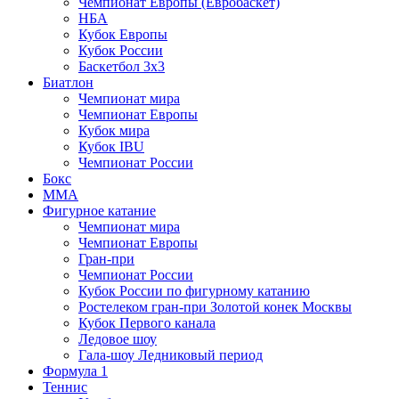
Чемпионат Европы (Евробаскет)
НБА
Кубок Европы
Кубок России
Баскетбол 3х3
Биатлон
Чемпионат мира
Чемпионат Европы
Кубок мира
Кубок IBU
Чемпионат России
Бокс
MMA
Фигурное катание
Чемпионат мира
Чемпионат Европы
Гран-при
Чемпионат России
Кубок России по фигурному катанию
Ростелеком гран-при Золотой конек Москвы
Кубок Первого канала
Ледовое шоу
Гала-шоу Ледниковый период
Формула 1
Теннис