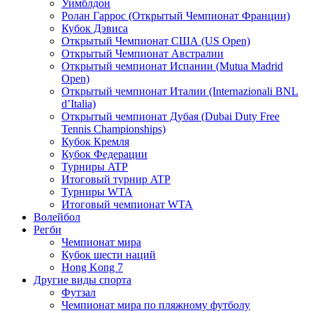
Уимблдон
Ролан Гаррос (Открытый Чемпионат Франции)
Кубок Дэвиса
Открытый Чемпионат США (US Open)
Открытый Чемпионат Австралии
Открытый чемпионат Испании (Mutua Madrid
Open)
Открытый чемпионат Италии (Internazionali BNL
d’Italia)
Открытый чемпионат Дубая (Dubai Duty Free
Tennis Championships)
Кубок Кремля
Кубок Федерации
Турниры ATP
Итоговый турнир ATP
Турниры WTA
Итоговый чемпионат WTA
Волейбол
Регби
Чемпионат мира
Кубок шести наций
Hong Kong 7
Другие виды спорта
Футзал
Чемпионат мира по пляжному футболу