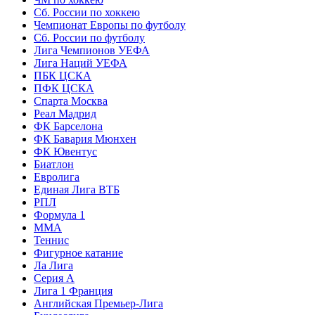
Сб. России по хоккею
Чемпионат Европы по футболу
Сб. России по футболу
Лига Чемпионов УЕФА
Лига Наций УЕФА
ПБК ЦСКА
ПФК ЦСКА
Спарта Москва
Реал Мадрид
ФК Барселона
ФК Бавария Мюнхен
ФК Ювентус
Биатлон
Евролига
Единая Лига ВТБ
РПЛ
Формула 1
MMA
Теннис
Фигурное катание
Ла Лига
Серия А
Лига 1 Франция
Английская Премьер-Лига