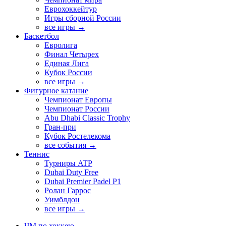
Еврохоккейтур
Игры сборной России
все игры →
Баскетбол
Евролига
Финал Четырех
Единая Лига
Кубок России
все игры →
Фигурное катание
Чемпионат Европы
Чемпионат России
Abu Dhabi Classic Trophy
Гран-при
Кубок Ростелекома
все события →
Теннис
Турниры ATP
Dubai Duty Free
Dubai Premier Padel P1
Ролан Гаррос
Уимблдон
все игры →
ЧМ по хоккею