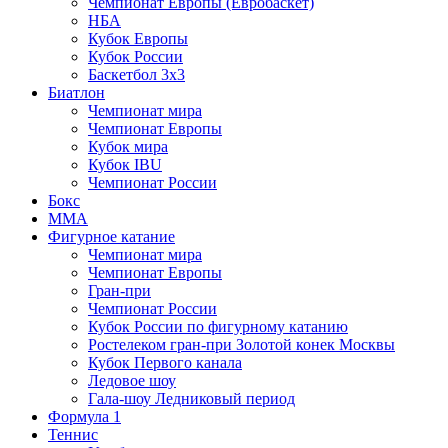
Чемпионат Европы (Евробаскет)
НБА
Кубок Европы
Кубок России
Баскетбол 3х3
Биатлон
Чемпионат мира
Чемпионат Европы
Кубок мира
Кубок IBU
Чемпионат России
Бокс
MMA
Фигурное катание
Чемпионат мира
Чемпионат Европы
Гран-при
Чемпионат России
Кубок России по фигурному катанию
Ростелеком гран-при Золотой конек Москвы
Кубок Первого канала
Ледовое шоу
Гала-шоу Ледниковый период
Формула 1
Теннис