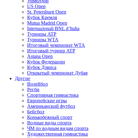
Уимблдон
US Open
St. Petersburg Open
Кубок Кремля
Mutua Madrid Open
Internazionali BNL d’Italia
Турниры ATP
Турниры WTA
Итоговый чемпионат WTA
Итоговый турнир ATP
Astana Open
Кубок Федерации
Кубок Дэвиса
Открытый чемпионат Дубая
Другие
Волейбол
Регби
Спортивная гимнастика
Европейские игры
Американский футбол
Бейсбол
Конькобежный спорт
Водные виды спорта
ЧМ по водным видам спорта
Художественная гимнастика