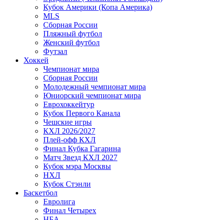
Кубок Америки (Копа Америка)
MLS
Сборная России
Пляжный футбол
Женский футбол
Футзал
Хоккей
Чемпионат мира
Сборная России
Молодежный чемпионат мира
Юниорский чемпионат мира
Еврохоккейтур
Кубок Первого Канала
Чешские игры
КХЛ 2026/2027
Плей-офф КХЛ
Финал Кубка Гагарина
Матч Звезд КХЛ 2027
Кубок мэра Москвы
НХЛ
Кубок Стэнли
Баскетбол
Евролига
Финал Четырех
НБА