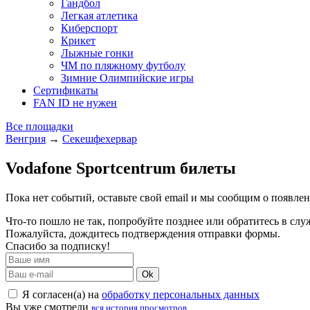
Гандбол
Легкая атлетика
Киберспорт
Крикет
Лыжные гонки
ЧМ по пляжному футболу
Зимние Олимпийские игры
Сертификаты
FAN ID не нужен
Все площадки
Венгрия
→
Секешфехервар
Vodafone Sportcentrum билеты
Пока нет событий, оставьте свой email и мы сообщим о появле
Что-то пошло не так, попробуйте позднее или обратитесь в сл
Пожалуйста, дождитесь подтверждения отправки формы.
Спасибо за подписку!
Ok
Я согласен(а) на
обработку персональных данных
Вы уже смотрели
вся история просмотров