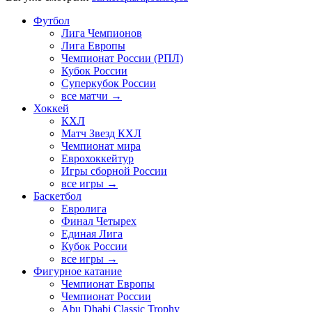
Футбол
Лига Чемпионов
Лига Европы
Чемпионат России (РПЛ)
Кубок России
Суперкубок России
все матчи →
Хоккей
КХЛ
Матч Звезд КХЛ
Чемпионат мира
Еврохоккейтур
Игры сборной России
все игры →
Баскетбол
Евролига
Финал Четырех
Единая Лига
Кубок России
все игры →
Фигурное катание
Чемпионат Европы
Чемпионат России
Abu Dhabi Classic Trophy