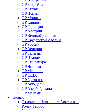
GP Австралии
GP Бахрейна
GP Китая
GP Испании
GP Монако
GP Канады
GP Франции
GP Австрии
GP Великобритании
GP Саудовской Аравии
GP России
GP Венгрии
GP Бельгии
GP Италии
GP Сингапура
GP Японии
GP Мексики
GP США
GP Бразилии
GP Абу-Даби
GP Азербайджана
GP Майами
Теннис
Открытый Чемпионат Австралии
Ролан Гаррос