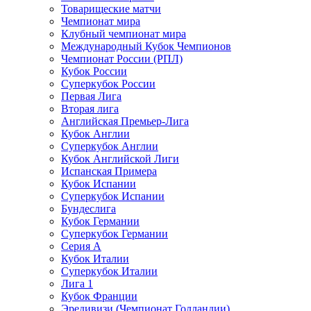
Товарищеские матчи
Чемпионат мира
Клубный чемпионат мира
Международный Кубок Чемпионов
Чемпионат России (РПЛ)
Кубок России
Суперкубок России
Первая Лига
Вторая лига
Английская Премьер-Лига
Кубок Англии
Суперкубок Англии
Кубок Английской Лиги
Испанская Примера
Кубок Испании
Суперкубок Испании
Бундеслига
Кубок Германии
Суперкубок Германии
Серия А
Кубок Италии
Суперкубок Италии
Лига 1
Кубок Франции
Эредивизи (Чемпионат Голландии)