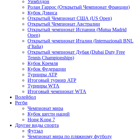
Уимблдон
Ролан Гаррос (Открытый Чемпионат Франции)
Кубок Дэвиса
Открытый Чемпионат США (US Open)
Открытый Чемпионат Австралии
Открытый чемпионат Испании (Mutua Madrid
Open)
Открытый чемпионат Италии (Internazionali BNL
d’Italia)
Открытый чемпионат Дубая (Dubai Duty Free
Tennis Championships)
Кубок Кремля
Кубок Федерации
Турниры ATP
Итоговый турнир ATP
Турниры WTA
Итоговый чемпионат WTA
Волейбол
Регби
Чемпионат мира
Кубок шести наций
Hong Kong 7
Другие виды спорта
Футзал
Чемпионат мира по пляжному футболу