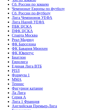
Сб. России по хоккею
Чемпионат Европы по футболу
Сб. России по футболу
Лига Чемпионов УЕФА
Лига Наций УЕФА
ПБК ЦСКА
ПФК ЦСКА
Спарта Москва
Реал Мадрид
ФК Барселона
ФК Бавария Мюнхен
ФК Ювентус
Биатлон
Евролига
Единая Лига ВТБ
РПЛ
Формула 1
MMA
Теннис
Фигурное катание
Ла Лига
Серия А
Лига 1 Франция
Английская Премьер-Лига