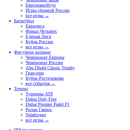
Еврохоккейтур
Игры сборной России
все игры →
Баскетбол
Евролига
Финал Четырех
Единая Лига
Кубок России
все игры →
Фигурное катание
Чемпионат Европы
Чемпионат России
Abu Dhabi Classic Trophy
Гран-при
Кубок Ростелекома
все события →
Теннис
Турниры ATP
Dubai Duty Free
Dubai Premier Padel P1
Ролан Гаррос
Уимблдон
все игры →
ЧМ по хоккею