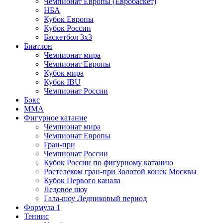
Чемпионат Европы (Евробаскет)
НБА
Кубок Европы
Кубок России
Баскетбол 3х3
Биатлон
Чемпионат мира
Чемпионат Европы
Кубок мира
Кубок IBU
Чемпионат России
Бокс
MMA
Фигурное катание
Чемпионат мира
Чемпионат Европы
Гран-при
Чемпионат России
Кубок России по фигурному катанию
Ростелеком гран-при Золотой конек Москвы
Кубок Первого канала
Ледовое шоу
Гала-шоу Ледниковый период
Формула 1
Теннис