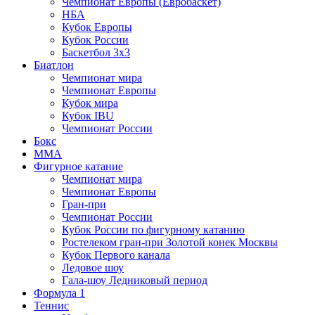
Чемпионат Европы (Евробаскет)
НБА
Кубок Европы
Кубок России
Баскетбол 3х3
Биатлон
Чемпионат мира
Чемпионат Европы
Кубок мира
Кубок IBU
Чемпионат России
Бокс
MMA
Фигурное катание
Чемпионат мира
Чемпионат Европы
Гран-при
Чемпионат России
Кубок России по фигурному катанию
Ростелеком гран-при Золотой конек Москвы
Кубок Первого канала
Ледовое шоу
Гала-шоу Ледниковый период
Формула 1
Теннис