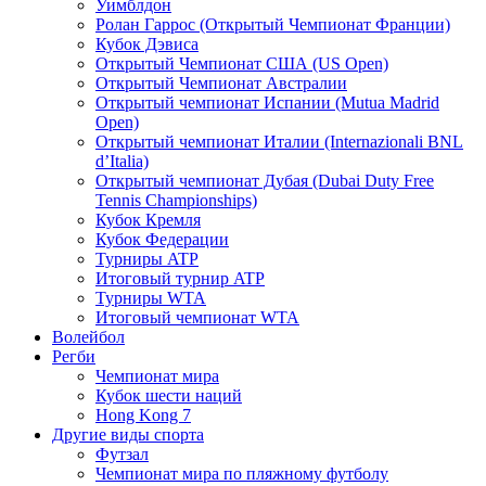
Уимблдон
Ролан Гаррос (Открытый Чемпионат Франции)
Кубок Дэвиса
Открытый Чемпионат США (US Open)
Открытый Чемпионат Австралии
Открытый чемпионат Испании (Mutua Madrid
Open)
Открытый чемпионат Италии (Internazionali BNL
d’Italia)
Открытый чемпионат Дубая (Dubai Duty Free
Tennis Championships)
Кубок Кремля
Кубок Федерации
Турниры ATP
Итоговый турнир ATP
Турниры WTA
Итоговый чемпионат WTA
Волейбол
Регби
Чемпионат мира
Кубок шести наций
Hong Kong 7
Другие виды спорта
Футзал
Чемпионат мира по пляжному футболу