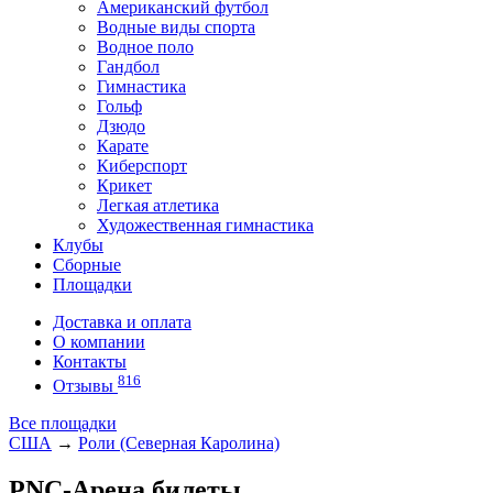
Американский футбол
Водные виды спорта
Водное поло
Гандбол
Гимнастика
Гольф
Дзюдо
Карате
Киберспорт
Крикет
Легкая атлетика
Художественная гимнастика
Клубы
Сборные
Площадки
Доставка и оплата
О компании
Контакты
816
Отзывы
Все площадки
США
→
Роли (Северная Каролина)
PNC-Арена билеты