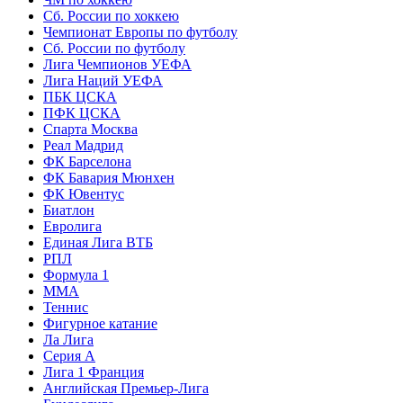
Сб. России по хоккею
Чемпионат Европы по футболу
Сб. России по футболу
Лига Чемпионов УЕФА
Лига Наций УЕФА
ПБК ЦСКА
ПФК ЦСКА
Спарта Москва
Реал Мадрид
ФК Барселона
ФК Бавария Мюнхен
ФК Ювентус
Биатлон
Евролига
Единая Лига ВТБ
РПЛ
Формула 1
MMA
Теннис
Фигурное катание
Ла Лига
Серия А
Лига 1 Франция
Английская Премьер-Лига