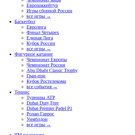
Еврохоккейтур
Игры сборной России
все игры →
Баскетбол
Евролига
Финал Четырех
Единая Лига
Кубок России
все игры →
Фигурное катание
Чемпионат Европы
Чемпионат России
Abu Dhabi Classic Trophy
Гран-при
Кубок Ростелекома
все события →
Теннис
Турниры ATP
Dubai Duty Free
Dubai Premier Padel P1
Ролан Гаррос
Уимблдон
все игры →
ЧМ по хоккею