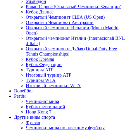
Уимблдон
Ролан Гаррос (Открытый Чемпионат Франции)
Кубок Дэвиса
Открытый Чемпионат США (US Open)
Открытый Чемпионат Австралии
Открытый чемпионат Испании (Mutua Madrid
Open)
Открытый чемпионат Италии (Internazionali BNL
d’Italia)
Открытый чемпионат Дубая (Dubai Duty Free
Tennis Championships)
Кубок Кремля
Кубок Федерации
Турниры ATP
Итоговый турнир ATP
Турниры WTA
Итоговый чемпионат WTA
Волейбол
Регби
Чемпионат мира
Кубок шести наций
Hong Kong 7
Другие виды спорта
Футзал
Чемпионат мира по пляжному футболу