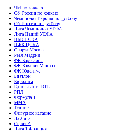
ЧМ по хоккею
Сб. России по хоккею
Чемпионат Европы по футболу
Сб. России по футболу
Лига Чемпионов УЕФА
Лига Наций УЕФА
ПБК ЦСКА
ПФК ЦСКА
Спарта Москва
Реал Мадрид
ФК Барселона
ФК Бавария Мюнхен
ФК Ювентус
Биатлон
Евролига
Единая Лига ВТБ
РПЛ
Формула 1
MMA
Теннис
Фигурное катание
Ла Лига
Серия А
Лига 1 Франция