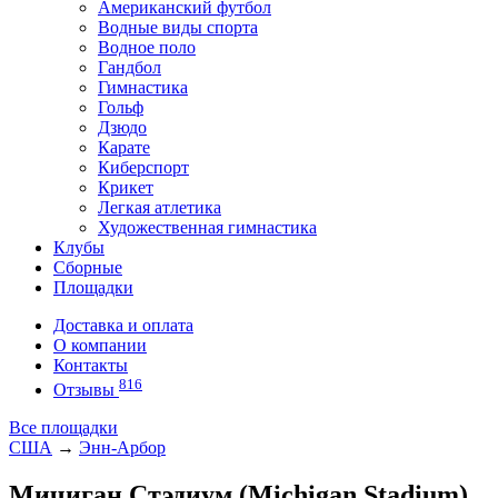
Американский футбол
Водные виды спорта
Водное поло
Гандбол
Гимнастика
Гольф
Дзюдо
Карате
Киберспорт
Крикет
Легкая атлетика
Художественная гимнастика
Клубы
Сборные
Площадки
Доставка и оплата
О компании
Контакты
816
Отзывы
Все площадки
США
→
Энн-Арбор
Мичиган Стэдиум (Michigan Stadium)