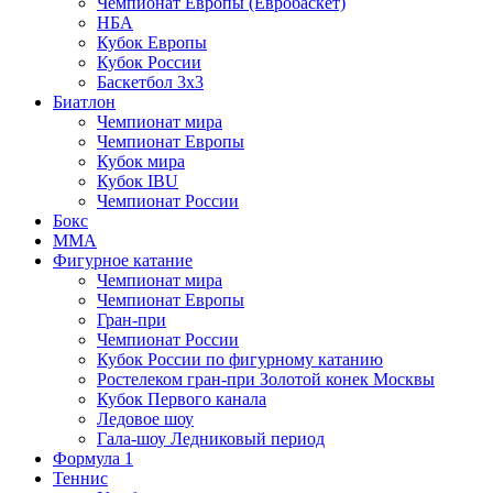
Чемпионат Европы (Евробаскет)
НБА
Кубок Европы
Кубок России
Баскетбол 3х3
Биатлон
Чемпионат мира
Чемпионат Европы
Кубок мира
Кубок IBU
Чемпионат России
Бокс
MMA
Фигурное катание
Чемпионат мира
Чемпионат Европы
Гран-при
Чемпионат России
Кубок России по фигурному катанию
Ростелеком гран-при Золотой конек Москвы
Кубок Первого канала
Ледовое шоу
Гала-шоу Ледниковый период
Формула 1
Теннис