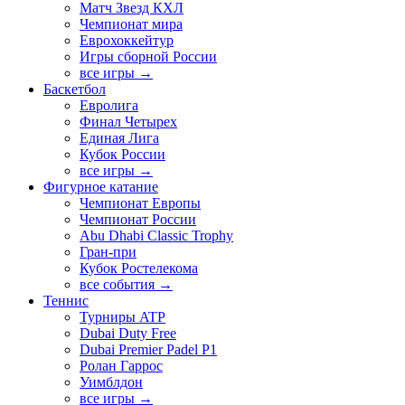
Матч Звезд КХЛ
Чемпионат мира
Еврохоккейтур
Игры сборной России
все игры →
Баскетбол
Евролига
Финал Четырех
Единая Лига
Кубок России
все игры →
Фигурное катание
Чемпионат Европы
Чемпионат России
Abu Dhabi Classic Trophy
Гран-при
Кубок Ростелекома
все события →
Теннис
Турниры ATP
Dubai Duty Free
Dubai Premier Padel P1
Ролан Гаррос
Уимблдон
все игры →