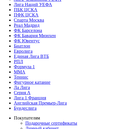
Лига Наций УЕФА
ПБК ЦСКА
ПФК ЦСКА
Спарта Москва
Реал Мадрид
ФК Барселона
ФК Бавария Мюнхен
ФК Ювентус
Биатлон
Евролига
Единая Лига ВТБ
РПЛ
Формула 1
MMA
Теннис
Фигурное катание
Ла Лига
Серия А
Лига 1 Франция
Английская Премьер-Лига
Бундеслига
Покупателям
Подарочные сертификаты
Личный кабинет