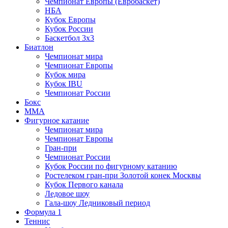
Чемпионат Европы (Евробаскет)
НБА
Кубок Европы
Кубок России
Баскетбол 3х3
Биатлон
Чемпионат мира
Чемпионат Европы
Кубок мира
Кубок IBU
Чемпионат России
Бокс
MMA
Фигурное катание
Чемпионат мира
Чемпионат Европы
Гран-при
Чемпионат России
Кубок России по фигурному катанию
Ростелеком гран-при Золотой конек Москвы
Кубок Первого канала
Ледовое шоу
Гала-шоу Ледниковый период
Формула 1
Теннис