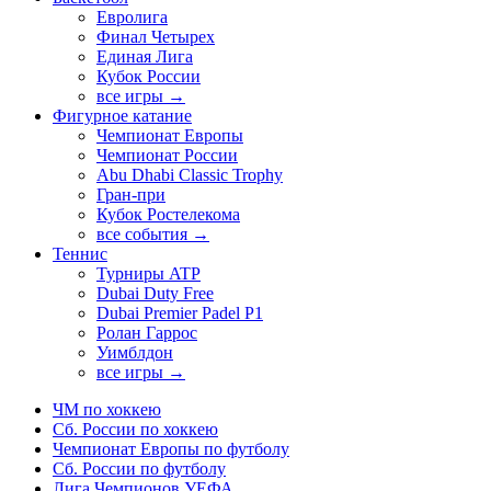
Евролига
Финал Четырех
Единая Лига
Кубок России
все игры →
Фигурное катание
Чемпионат Европы
Чемпионат России
Abu Dhabi Classic Trophy
Гран-при
Кубок Ростелекома
все события →
Теннис
Турниры ATP
Dubai Duty Free
Dubai Premier Padel P1
Ролан Гаррос
Уимблдон
все игры →
ЧМ по хоккею
Сб. России по хоккею
Чемпионат Европы по футболу
Сб. России по футболу
Лига Чемпионов УЕФА