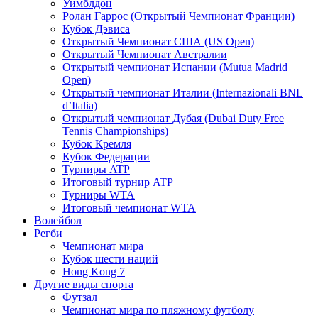
Уимблдон
Ролан Гаррос (Открытый Чемпионат Франции)
Кубок Дэвиса
Открытый Чемпионат США (US Open)
Открытый Чемпионат Австралии
Открытый чемпионат Испании (Mutua Madrid
Open)
Открытый чемпионат Италии (Internazionali BNL
d’Italia)
Открытый чемпионат Дубая (Dubai Duty Free
Tennis Championships)
Кубок Кремля
Кубок Федерации
Турниры ATP
Итоговый турнир ATP
Турниры WTA
Итоговый чемпионат WTA
Волейбол
Регби
Чемпионат мира
Кубок шести наций
Hong Kong 7
Другие виды спорта
Футзал
Чемпионат мира по пляжному футболу