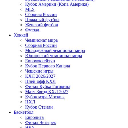
Кубок Америки (Копа Америка)
MLS
Сборная России
Пляжный футбол
Женский футбол
Футзал
Хоккей
Чемпионат мира
Сборная России
Молодежный чемпионат мира
Юниорский чемпионат мира
Еврохоккейтур
Кубок Первого Канала
Чешские игры
КХЛ 2026/2027
Плей-офф КХЛ
Финал Кубка Гагарина
Матч Звезд КХЛ 2027
Кубок мэра Москвы
НХЛ
Кубок Стэнли
Баскетбол
Евролига
Финал Четырех
НБА