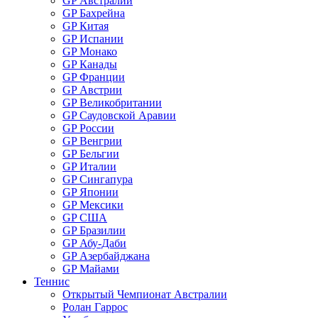
GP Австралии
GP Бахрейна
GP Китая
GP Испании
GP Монако
GP Канады
GP Франции
GP Австрии
GP Великобритании
GP Саудовской Аравии
GP России
GP Венгрии
GP Бельгии
GP Италии
GP Сингапура
GP Японии
GP Мексики
GP США
GP Бразилии
GP Абу-Даби
GP Азербайджана
GP Майами
Теннис
Открытый Чемпионат Австралии
Ролан Гаррос