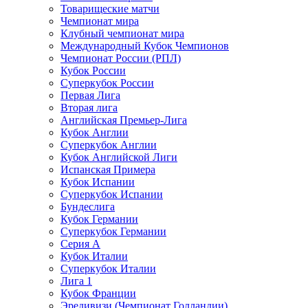
Товарищеские матчи
Чемпионат мира
Клубный чемпионат мира
Международный Кубок Чемпионов
Чемпионат России (РПЛ)
Кубок России
Суперкубок России
Первая Лига
Вторая лига
Английская Премьер-Лига
Кубок Англии
Суперкубок Англии
Кубок Английской Лиги
Испанская Примера
Кубок Испании
Суперкубок Испании
Бундеслига
Кубок Германии
Суперкубок Германии
Серия А
Кубок Италии
Суперкубок Италии
Лига 1
Кубок Франции
Эредивизи (Чемпионат Голландии)