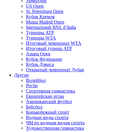
Уимблдон
US Open
St. Petersburg Open
Кубок Кремля
Mutua Madrid Open
Internazionali BNL d’Italia
Турниры ATP
Турниры WTA
Итоговый чемпионат WTA
Итоговый турнир ATP
Astana Open
Кубок Федерации
Кубок Дэвиса
Открытый чемпионат Дубая
Другие
Волейбол
Регби
Спортивная гимнастика
Европейские игры
Американский футбол
Бейсбол
Конькобежный спорт
Водные виды спорта
ЧМ по водным видам спорта
Художественная гимнастика