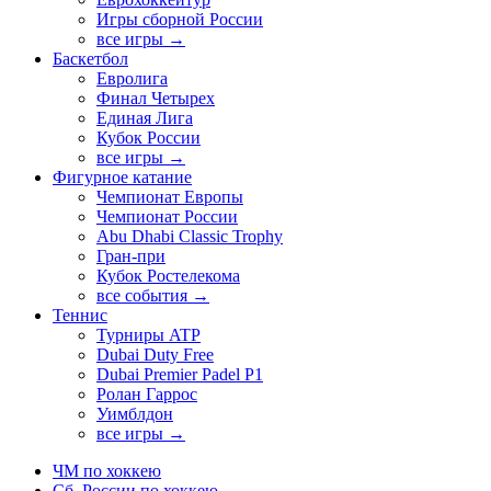
Игры сборной России
все игры →
Баскетбол
Евролига
Финал Четырех
Единая Лига
Кубок России
все игры →
Фигурное катание
Чемпионат Европы
Чемпионат России
Abu Dhabi Classic Trophy
Гран-при
Кубок Ростелекома
все события →
Теннис
Турниры ATP
Dubai Duty Free
Dubai Premier Padel P1
Ролан Гаррос
Уимблдон
все игры →
ЧМ по хоккею
Сб. России по хоккею