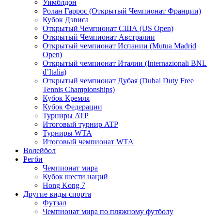
Уимблдон
Ролан Гаррос (Открытый Чемпионат Франции)
Кубок Дэвиса
Открытый Чемпионат США (US Open)
Открытый Чемпионат Австралии
Открытый чемпионат Испании (Mutua Madrid
Open)
Открытый чемпионат Италии (Internazionali BNL
d’Italia)
Открытый чемпионат Дубая (Dubai Duty Free
Tennis Championships)
Кубок Кремля
Кубок Федерации
Турниры ATP
Итоговый турнир ATP
Турниры WTA
Итоговый чемпионат WTA
Волейбол
Регби
Чемпионат мира
Кубок шести наций
Hong Kong 7
Другие виды спорта
Футзал
Чемпионат мира по пляжному футболу