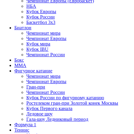
Чемпионат Европы (Евробаскет)
НБА
Кубок Европы
Кубок России
Баскетбол 3х3
Биатлон
Чемпионат мира
Чемпионат Европы
Кубок мира
Кубок IBU
Чемпионат России
Бокс
MMA
Фигурное катание
Чемпионат мира
Чемпионат Европы
Гран-при
Чемпионат России
Кубок России по фигурному катанию
Ростелеком гран-при Золотой конек Москвы
Кубок Первого канала
Ледовое шоу
Гала-шоу Ледниковый период
Формула 1
Теннис