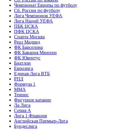
Чемпионат Европы по футболу
Сб. России по футболу
Лига Чемпионов УЕФА
Лига Наций УЕФА
ПБК ЦСКА
ПФК ЦСКА
Спарта Москва
Реал Мадрид
ФК Барселона
ФК Бавария Мюнхен
ФК Ювентус
Биатлон
Евролига
Единая Лига ВТБ
РПЛ
Формула 1
MMA
Теннис
Фигурное катание
Ла Лига
Серия А
Лига 1 Франция
Английская Премьер-Лига
Бундеслига