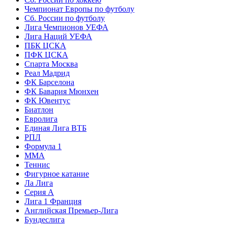
Чемпионат Европы по футболу
Сб. России по футболу
Лига Чемпионов УЕФА
Лига Наций УЕФА
ПБК ЦСКА
ПФК ЦСКА
Спарта Москва
Реал Мадрид
ФК Барселона
ФК Бавария Мюнхен
ФК Ювентус
Биатлон
Евролига
Единая Лига ВТБ
РПЛ
Формула 1
MMA
Теннис
Фигурное катание
Ла Лига
Серия А
Лига 1 Франция
Английская Премьер-Лига
Бундеслига