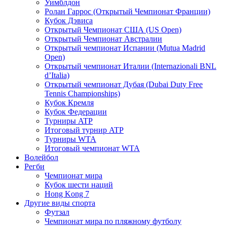
Уимблдон
Ролан Гаррос (Открытый Чемпионат Франции)
Кубок Дэвиса
Открытый Чемпионат США (US Open)
Открытый Чемпионат Австралии
Открытый чемпионат Испании (Mutua Madrid
Open)
Открытый чемпионат Италии (Internazionali BNL
d’Italia)
Открытый чемпионат Дубая (Dubai Duty Free
Tennis Championships)
Кубок Кремля
Кубок Федерации
Турниры ATP
Итоговый турнир ATP
Турниры WTA
Итоговый чемпионат WTA
Волейбол
Регби
Чемпионат мира
Кубок шести наций
Hong Kong 7
Другие виды спорта
Футзал
Чемпионат мира по пляжному футболу