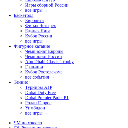
Игры сборной России
все игры →
Баскетбол
Евролига
Финал Четырех
Единая Лига
Кубок России
все игры →
Фигурное катание
Чемпионат Европы
Чемпионат России
Abu Dhabi Classic Trophy
Гран-при
Кубок Ростелекома
все события →
Теннис
Турниры ATP
Dubai Duty Free
Dubai Premier Padel P1
Ролан Гаррос
Уимблдон
все игры →
ЧМ по хоккею
Сб. России по хоккею