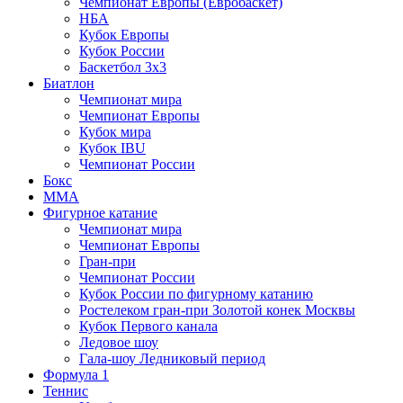
Чемпионат Европы (Евробаскет)
НБА
Кубок Европы
Кубок России
Баскетбол 3х3
Биатлон
Чемпионат мира
Чемпионат Европы
Кубок мира
Кубок IBU
Чемпионат России
Бокс
MMA
Фигурное катание
Чемпионат мира
Чемпионат Европы
Гран-при
Чемпионат России
Кубок России по фигурному катанию
Ростелеком гран-при Золотой конек Москвы
Кубок Первого канала
Ледовое шоу
Гала-шоу Ледниковый период
Формула 1
Теннис