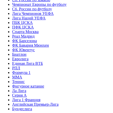
Чемпионат Европы по футболу
Сб. России по футболу
Лига Чемпионов УЕФА
Лига Наций УЕФА
ПБК ЦСКА
ПФК ЦСКА
Спарта Москва
Реал Мадрид
ФК Барселона
ФК Бавария Мюнхен
ФК Ювентус
Биатлон
Евролига
Единая Лига ВТБ
РПЛ
Формула 1
MMA
Теннис
Фигурное катание
Ла Лига
Серия А
Лига 1 Франция
Английская Премьер-Лига
Бундеслига