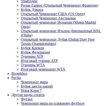
Уимблдон
Ролан Гаррос (Открытый Чемпионат Франции)
Кубок Дэвиса
Открытый Чемпионат США (US Open)
Открытый Чемпионат Австралии
Открытый чемпионат Испании (Mutua Madrid
Open)
Открытый чемпионат Италии (Internazionali BNL
d’Italia)
Открытый чемпионат Дубая (Dubai Duty Free
Tennis Championships)
Кубок Кремля
Кубок Федерации
Турниры ATP
Итоговый турнир ATP
Турниры WTA
Итоговый чемпионат WTA
Волейбол
Регби
Чемпионат мира
Кубок шести наций
Hong Kong 7
Другие виды спорта
Футзал
Чемпионат мира по пляжному футболу