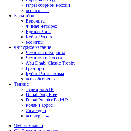
Игры сборной России
все игры →
Баскетбол
Евролига
Финал Четырех
Единая Лига
Кубок России
все игры →
Фигурное катание
Чемпионат Европы
Чемпионат России
Abu Dhabi Classic Trophy
Гран-при
Кубок Ростелекома
все события →
Теннис
Турниры ATP
Dubai Duty Free
Dubai Premier Padel P1
Ролан Гаррос
Уимблдон
все игры →
ЧМ по хоккею
Сб. России по хоккею