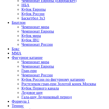
Чемпионат Европы (Евробаскет)
НБА
Кубок Европы
Кубок России
Баскетбол 3х3
Биатлон
Чемпионат мира
Чемпионат Европы
Кубок мира
Кубок IBU
Чемпионат России
Бокс
MMA
Фигурное катание
Чемпионат мира
Чемпионат Европы
Гран-при
Чемпионат России
Кубок России по фигурному катанию
Ростелеком гран-при Золотой конек Москвы
Кубок Первого канала
Ледовое шоу
Гала-шоу Ледниковый период
Формула 1
Теннис