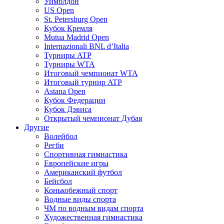
Уимблдон
US Open
St. Petersburg Open
Кубок Кремля
Mutua Madrid Open
Internazionali BNL d’Italia
Турниры ATP
Турниры WTA
Итоговый чемпионат WTA
Итоговый турнир ATP
Astana Open
Кубок Федерации
Кубок Дэвиса
Открытый чемпионат Дубая
Другие
Волейбол
Регби
Спортивная гимнастика
Европейские игры
Американский футбол
Бейсбол
Конькобежный спорт
Водные виды спорта
ЧМ по водным видам спорта
Художественная гимнастика