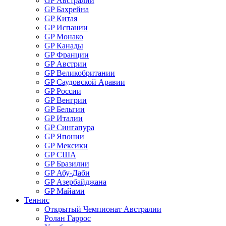
GP Австралии
GP Бахрейна
GP Китая
GP Испании
GP Монако
GP Канады
GP Франции
GP Австрии
GP Великобритании
GP Саудовской Аравии
GP России
GP Венгрии
GP Бельгии
GP Италии
GP Сингапура
GP Японии
GP Мексики
GP США
GP Бразилии
GP Абу-Даби
GP Азербайджана
GP Майами
Теннис
Открытый Чемпионат Австралии
Ролан Гаррос