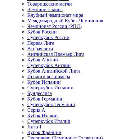
Товарищеские матчи
Чемпионат мира
Клубный чемпионат мира
Международный Кубок Чемпионов
Чемпионат России (РПЛ)
Кубок России
Суперкубок России
Первая Лига
Вторая лига
Английская Премьер-Лига
Кубок Англии
Суперкубок Англии
Кубок Английской Лиги
Испанская Примера
Кубок Испании
Суперкубок Испании
Бундеслига
Кубок Германии
Суперкубок Германии
Серия А
Кубок Италии
Суперкубок Италии
Лига 1
Кубок Франции
Эредивизи (Чемпионат Голландии)