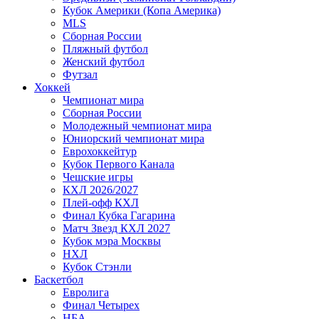
Кубок Америки (Копа Америка)
MLS
Сборная России
Пляжный футбол
Женский футбол
Футзал
Хоккей
Чемпионат мира
Сборная России
Молодежный чемпионат мира
Юниорский чемпионат мира
Еврохоккейтур
Кубок Первого Канала
Чешские игры
КХЛ 2026/2027
Плей-офф КХЛ
Финал Кубка Гагарина
Матч Звезд КХЛ 2027
Кубок мэра Москвы
НХЛ
Кубок Стэнли
Баскетбол
Евролига
Финал Четырех
НБА