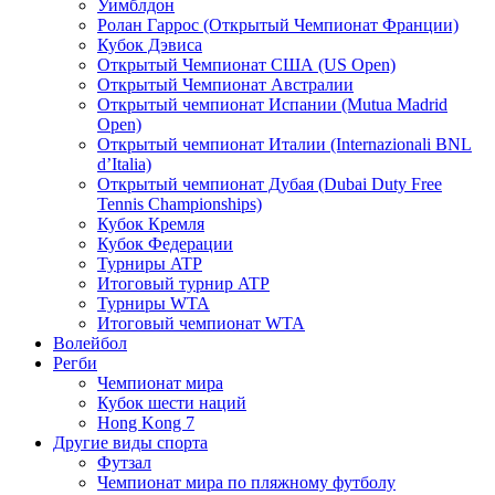
Уимблдон
Ролан Гаррос (Открытый Чемпионат Франции)
Кубок Дэвиса
Открытый Чемпионат США (US Open)
Открытый Чемпионат Австралии
Открытый чемпионат Испании (Mutua Madrid
Open)
Открытый чемпионат Италии (Internazionali BNL
d’Italia)
Открытый чемпионат Дубая (Dubai Duty Free
Tennis Championships)
Кубок Кремля
Кубок Федерации
Турниры ATP
Итоговый турнир ATP
Турниры WTA
Итоговый чемпионат WTA
Волейбол
Регби
Чемпионат мира
Кубок шести наций
Hong Kong 7
Другие виды спорта
Футзал
Чемпионат мира по пляжному футболу