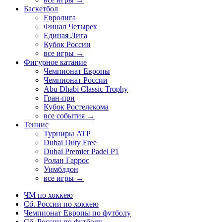
Баскетбол
Евролига
Финал Четырех
Единая Лига
Кубок России
все игры →
Фигурное катание
Чемпионат Европы
Чемпионат России
Abu Dhabi Classic Trophy
Гран-при
Кубок Ростелекома
все события →
Теннис
Турниры ATP
Dubai Duty Free
Dubai Premier Padel P1
Ролан Гаррос
Уимблдон
все игры →
ЧМ по хоккею
Сб. России по хоккею
Чемпионат Европы по футболу
Сб. России по футболу