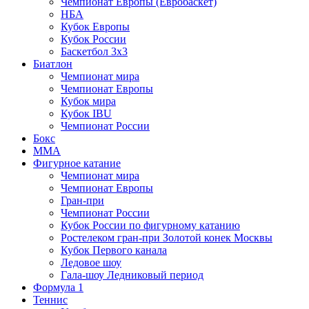
Чемпионат Европы (Евробаскет)
НБА
Кубок Европы
Кубок России
Баскетбол 3х3
Биатлон
Чемпионат мира
Чемпионат Европы
Кубок мира
Кубок IBU
Чемпионат России
Бокс
MMA
Фигурное катание
Чемпионат мира
Чемпионат Европы
Гран-при
Чемпионат России
Кубок России по фигурному катанию
Ростелеком гран-при Золотой конек Москвы
Кубок Первого канала
Ледовое шоу
Гала-шоу Ледниковый период
Формула 1
Теннис