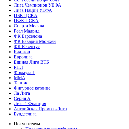
Лига Чемпионов УЕФА
Лига Наций УЕФА
ПБК ЦСКА
ПФК ЦСКА
Спарта Москва
Реал Мадрид
ФК Барселона
ФК Бавария Мюнхен
ФК Ювентус
Биатлон
Евролига
Единая Лига ВТБ
РПЛ
Формула 1
MMA
Теннис
Фигурное катание
Ла Лига
Серия А
Лига 1 Франция
Английская Премьер-Лига
Бундеслига
Покупателям
Подарочные сертификаты