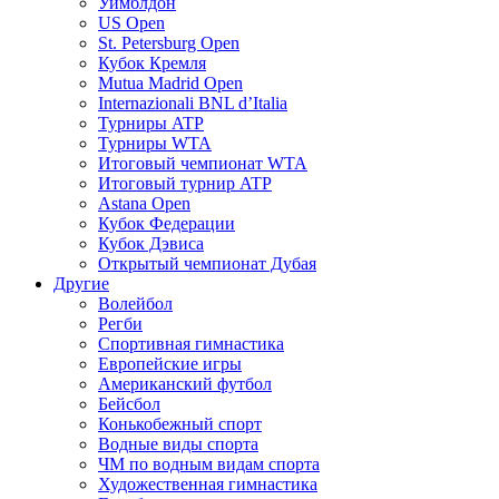
Уимблдон
US Open
St. Petersburg Open
Кубок Кремля
Mutua Madrid Open
Internazionali BNL d’Italia
Турниры ATP
Турниры WTA
Итоговый чемпионат WTA
Итоговый турнир ATP
Astana Open
Кубок Федерации
Кубок Дэвиса
Открытый чемпионат Дубая
Другие
Волейбол
Регби
Спортивная гимнастика
Европейские игры
Американский футбол
Бейсбол
Конькобежный спорт
Водные виды спорта
ЧМ по водным видам спорта
Художественная гимнастика