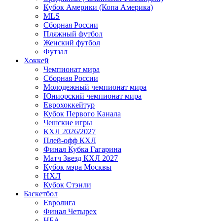
Кубок Америки (Копа Америка)
MLS
Сборная России
Пляжный футбол
Женский футбол
Футзал
Хоккей
Чемпионат мира
Сборная России
Молодежный чемпионат мира
Юниорский чемпионат мира
Еврохоккейтур
Кубок Первого Канала
Чешские игры
КХЛ 2026/2027
Плей-офф КХЛ
Финал Кубка Гагарина
Матч Звезд КХЛ 2027
Кубок мэра Москвы
НХЛ
Кубок Стэнли
Баскетбол
Евролига
Финал Четырех
НБА