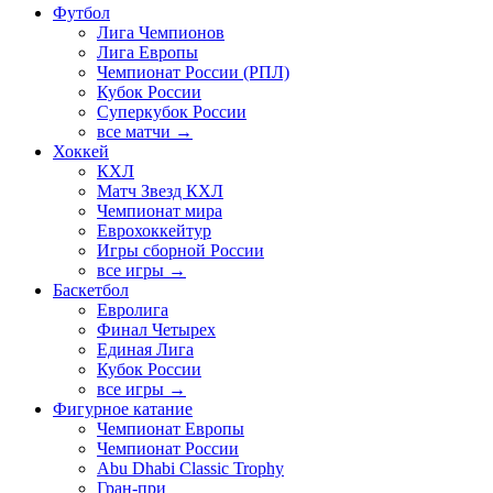
Футбол
Лига Чемпионов
Лига Европы
Чемпионат России (РПЛ)
Кубок России
Суперкубок России
все матчи →
Хоккей
КХЛ
Матч Звезд КХЛ
Чемпионат мира
Еврохоккейтур
Игры сборной России
все игры →
Баскетбол
Евролига
Финал Четырех
Единая Лига
Кубок России
все игры →
Фигурное катание
Чемпионат Европы
Чемпионат России
Abu Dhabi Classic Trophy
Гран-при