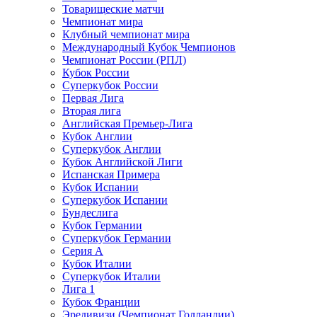
Товарищеские матчи
Чемпионат мира
Клубный чемпионат мира
Международный Кубок Чемпионов
Чемпионат России (РПЛ)
Кубок России
Суперкубок России
Первая Лига
Вторая лига
Английская Премьер-Лига
Кубок Англии
Суперкубок Англии
Кубок Английской Лиги
Испанская Примера
Кубок Испании
Суперкубок Испании
Бундеслига
Кубок Германии
Суперкубок Германии
Серия А
Кубок Италии
Суперкубок Италии
Лига 1
Кубок Франции
Эредивизи (Чемпионат Голландии)