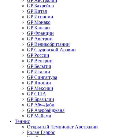
GP Австралии
GP Бахрейна
GP Китая
GP Испании
GP Монако
GP Канады
GP Франции
GP Австрии
GP Великобритании
GP Саудовской Аравии
GP России
GP Венгрии
GP Бельгии
GP Италии
GP Сингапура
GP Японии
GP Мексики
GP США
GP Бразилии
GP Абу-Даби
GP Азербайджана
GP Майами
Теннис
Открытый Чемпионат Австралии
Ролан Гаррос