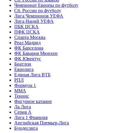
Чемпионат Европы по футболу
Сб. России по футболу
Лига Чемпионов УЕФА
Лига Наций УЕФА
ПБК ЦСКА
ПФК ЦСКА
Спарта Москва
Реал Мадрид
ФК Барселона
ФК Бавария Мюнхен
ФК Ювентус
Биатлон
Евролига
Единая Лига ВТБ
РПЛ
Формула 1
MMA
Теннис
Фигурное катание
Ла Лига
Серия А
Лига 1 Франция
Английская Премьер-Лига
Бундеслига