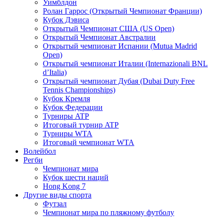
Уимблдон
Ролан Гаррос (Открытый Чемпионат Франции)
Кубок Дэвиса
Открытый Чемпионат США (US Open)
Открытый Чемпионат Австралии
Открытый чемпионат Испании (Mutua Madrid
Open)
Открытый чемпионат Италии (Internazionali BNL
d’Italia)
Открытый чемпионат Дубая (Dubai Duty Free
Tennis Championships)
Кубок Кремля
Кубок Федерации
Турниры ATP
Итоговый турнир ATP
Турниры WTA
Итоговый чемпионат WTA
Волейбол
Регби
Чемпионат мира
Кубок шести наций
Hong Kong 7
Другие виды спорта
Футзал
Чемпионат мира по пляжному футболу