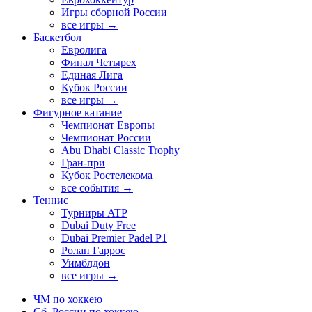
Игры сборной России
все игры →
Баскетбол
Евролига
Финал Четырех
Единая Лига
Кубок России
все игры →
Фигурное катание
Чемпионат Европы
Чемпионат России
Abu Dhabi Classic Trophy
Гран-при
Кубок Ростелекома
все события →
Теннис
Турниры ATP
Dubai Duty Free
Dubai Premier Padel P1
Ролан Гаррос
Уимблдон
все игры →
ЧМ по хоккею
Сб. России по хоккею