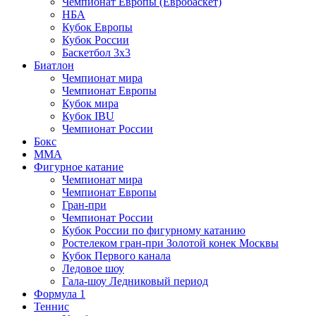
Чемпионат Европы (Евробаскет)
НБА
Кубок Европы
Кубок России
Баскетбол 3х3
Биатлон
Чемпионат мира
Чемпионат Европы
Кубок мира
Кубок IBU
Чемпионат России
Бокс
MMA
Фигурное катание
Чемпионат мира
Чемпионат Европы
Гран-при
Чемпионат России
Кубок России по фигурному катанию
Ростелеком гран-при Золотой конек Москвы
Кубок Первого канала
Ледовое шоу
Гала-шоу Ледниковый период
Формула 1
Теннис