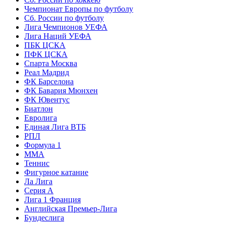
Чемпионат Европы по футболу
Сб. России по футболу
Лига Чемпионов УЕФА
Лига Наций УЕФА
ПБК ЦСКА
ПФК ЦСКА
Спарта Москва
Реал Мадрид
ФК Барселона
ФК Бавария Мюнхен
ФК Ювентус
Биатлон
Евролига
Единая Лига ВТБ
РПЛ
Формула 1
MMA
Теннис
Фигурное катание
Ла Лига
Серия А
Лига 1 Франция
Английская Премьер-Лига
Бундеслига