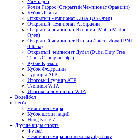
Уимблдон
Ролан Гаррос (Открытый Чемпионат Франции)
Кубок Дэвиса
Открытый Чемпионат США (US Open)
Открытый Чемпионат Австралии
Открытый чемпионат Испании (Mutua Madrid
Open)
Открытый чемпионат Италии (Internazionali BNL
d’Italia)
Открытый чемпионат Дубая (Dubai Duty Free
Tennis Championships)
Кубок Кремля
Кубок Федерации
Турниры ATP
Итоговый турнир ATP
Турниры WTA
Итоговый чемпионат WTA
Волейбол
Регби
Чемпионат мира
Кубок шести наций
Hong Kong 7
Другие виды спорта
Футзал
Чемпионат мира по пляжному футболу