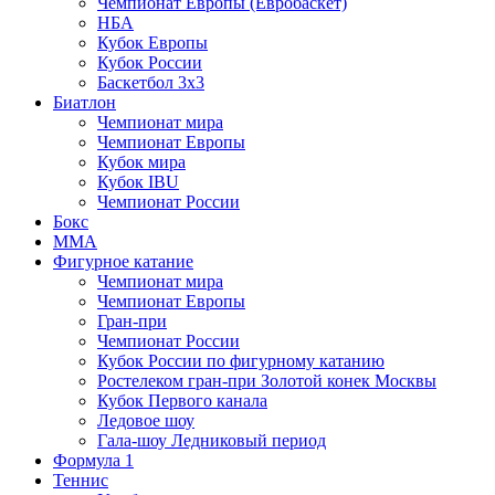
Чемпионат Европы (Евробаскет)
НБА
Кубок Европы
Кубок России
Баскетбол 3х3
Биатлон
Чемпионат мира
Чемпионат Европы
Кубок мира
Кубок IBU
Чемпионат России
Бокс
MMA
Фигурное катание
Чемпионат мира
Чемпионат Европы
Гран-при
Чемпионат России
Кубок России по фигурному катанию
Ростелеком гран-при Золотой конек Москвы
Кубок Первого канала
Ледовое шоу
Гала-шоу Ледниковый период
Формула 1
Теннис