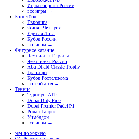
Игры сборной России
все игры →
Баскетбол
Евролига
Финал Четырех
Единая Лига
Кубок России
все игры →
Фигурное катание
Чемпионат Европы
Чемпионат России
Abu Dhabi Classic Trophy
Гран-при
Кубок Ростелекома
все события →
Теннис
Турниры ATP
Dubai Duty Free
Dubai Premier Padel P1
Ролан Гаррос
Уимблдон
все игры →
ЧМ по хоккею
Сб. России по хоккею