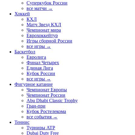
Суперкубок России
все матчи →
Хоккей
КХЛ
Матч Звезд КХЛ
Чемпионат мира
Еврохоккейтур
Игры сборной России
все игры →
Баскетбол
Евролига
Финал Четырех
Единая Лига
Кубок России
все игры →
Фигурное катание
Чемпионат Европы
Чемпионат России
Abu Dhabi Classic Trophy
Гран-при
Кубок Ростелекома
все события →
Теннис
Турниры ATP
Dubai Duty Free