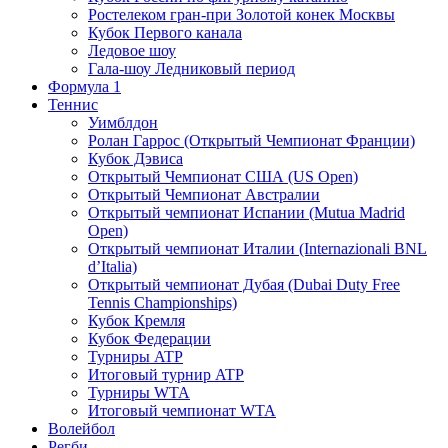
Ростелеком гран-при Золотой конек Москвы
Кубок Первого канала
Ледовое шоу
Гала-шоу Ледниковый период
Формула 1
Теннис
Уимблдон
Ролан Гаррос (Открытый Чемпионат Франции)
Кубок Дэвиса
Открытый Чемпионат США (US Open)
Открытый Чемпионат Австралии
Открытый чемпионат Испании (Mutua Madrid
Open)
Открытый чемпионат Италии (Internazionali BNL
d’Italia)
Открытый чемпионат Дубая (Dubai Duty Free
Tennis Championships)
Кубок Кремля
Кубок Федерации
Турниры ATP
Итоговый турнир ATP
Турниры WTA
Итоговый чемпионат WTA
Волейбол
Регби