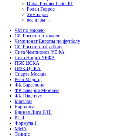
Dubai Premier Padel P1
Ролан Гаррос
Уимблдон
все игры →
ЧМ по хоккею
Сб. России по хоккею
Чемпионат Европы по футболу
Сб. России по футболу
Лига Чемпионов УЕФА
Лига Наций УЕФА
ПБК ЦСКА
ПФК ЦСКА
Спарта Москва
Реал Мадрид
ФК Барселона
ФК Бавария Мюнхен
ФК Ювентус
Биатлон
Евролига
Единая Лига ВТБ
РПЛ
Формула 1
MMA
Теннис