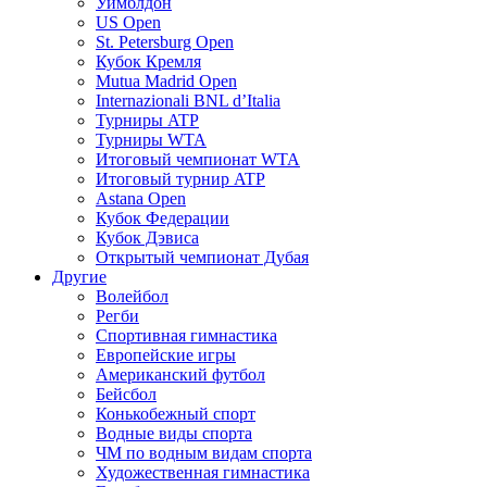
Уимблдон
US Open
St. Petersburg Open
Кубок Кремля
Mutua Madrid Open
Internazionali BNL d’Italia
Турниры ATP
Турниры WTA
Итоговый чемпионат WTA
Итоговый турнир ATP
Astana Open
Кубок Федерации
Кубок Дэвиса
Открытый чемпионат Дубая
Другие
Волейбол
Регби
Спортивная гимнастика
Европейские игры
Американский футбол
Бейсбол
Конькобежный спорт
Водные виды спорта
ЧМ по водным видам спорта
Художественная гимнастика