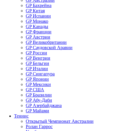
GP Австралии
GP Бахрейна
GP Китая
GP Испании
GP Монако
GP Канады
GP Франции
GP Австрии
GP Великобритании
GP Саудовской Аравии
GP России
GP Венгрии
GP Бельгии
GP Италии
GP Сингапура
GP Японии
GP Мексики
GP США
GP Бразилии
GP Абу-Даби
GP Азербайджана
GP Майами
Теннис
Открытый Чемпионат Австралии
Ролан Гаррос