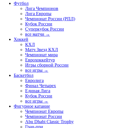
Футбол
Лига Чемпионов
Лига Европы
Чемпионат России (РПЛ)
Кубок России
Суперкубок России
все матчи →
Хоккей
КХЛ
Матч Звезд КХЛ
Чемпионат мира
Еврохоккейтур
Игры сборной России
все игры →
Баскетбол
Евролига
Финал Четырех
Единая Лига
Кубок России
все игры →
Фигурное катание
Чемпионат Европы
Чемпионат России
Abu Dhabi Classic Trophy
Гран-при