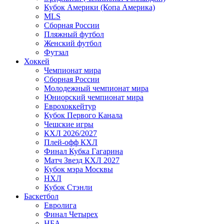
Кубок Америки (Копа Америка)
MLS
Сборная России
Пляжный футбол
Женский футбол
Футзал
Хоккей
Чемпионат мира
Сборная России
Молодежный чемпионат мира
Юниорский чемпионат мира
Еврохоккейтур
Кубок Первого Канала
Чешские игры
КХЛ 2026/2027
Плей-офф КХЛ
Финал Кубка Гагарина
Матч Звезд КХЛ 2027
Кубок мэра Москвы
НХЛ
Кубок Стэнли
Баскетбол
Евролига
Финал Четырех
НБА