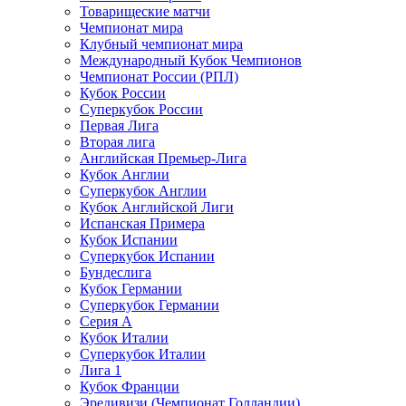
Товарищеские матчи
Чемпионат мира
Клубный чемпионат мира
Международный Кубок Чемпионов
Чемпионат России (РПЛ)
Кубок России
Суперкубок России
Первая Лига
Вторая лига
Английская Премьер-Лига
Кубок Англии
Суперкубок Англии
Кубок Английской Лиги
Испанская Примера
Кубок Испании
Суперкубок Испании
Бундеслига
Кубок Германии
Суперкубок Германии
Серия А
Кубок Италии
Суперкубок Италии
Лига 1
Кубок Франции
Эредивизи (Чемпионат Голландии)