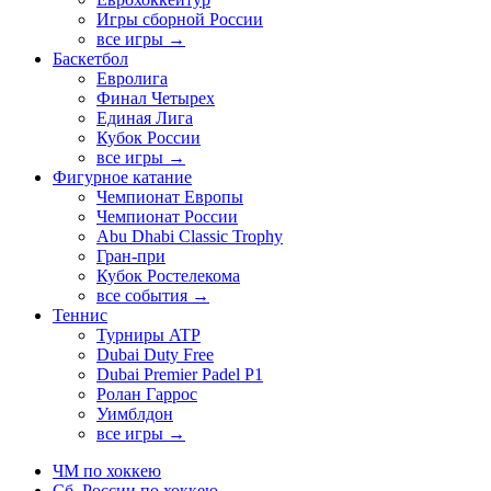
Игры сборной России
все игры →
Баскетбол
Евролига
Финал Четырех
Единая Лига
Кубок России
все игры →
Фигурное катание
Чемпионат Европы
Чемпионат России
Abu Dhabi Classic Trophy
Гран-при
Кубок Ростелекома
все события →
Теннис
Турниры ATP
Dubai Duty Free
Dubai Premier Padel P1
Ролан Гаррос
Уимблдон
все игры →
ЧМ по хоккею
Сб. России по хоккею