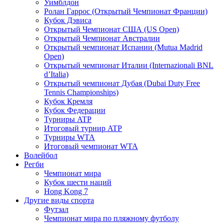
Уимблдон
Ролан Гаррос (Открытый Чемпионат Франции)
Кубок Дэвиса
Открытый Чемпионат США (US Open)
Открытый Чемпионат Австралии
Открытый чемпионат Испании (Mutua Madrid
Open)
Открытый чемпионат Италии (Internazionali BNL
d’Italia)
Открытый чемпионат Дубая (Dubai Duty Free
Tennis Championships)
Кубок Кремля
Кубок Федерации
Турниры ATP
Итоговый турнир ATP
Турниры WTA
Итоговый чемпионат WTA
Волейбол
Регби
Чемпионат мира
Кубок шести наций
Hong Kong 7
Другие виды спорта
Футзал
Чемпионат мира по пляжному футболу