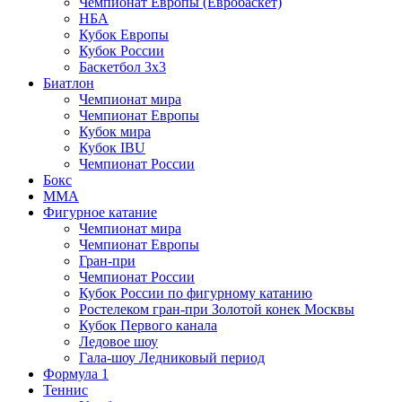
Чемпионат Европы (Евробаскет)
НБА
Кубок Европы
Кубок России
Баскетбол 3х3
Биатлон
Чемпионат мира
Чемпионат Европы
Кубок мира
Кубок IBU
Чемпионат России
Бокс
MMA
Фигурное катание
Чемпионат мира
Чемпионат Европы
Гран-при
Чемпионат России
Кубок России по фигурному катанию
Ростелеком гран-при Золотой конек Москвы
Кубок Первого канала
Ледовое шоу
Гала-шоу Ледниковый период
Формула 1
Теннис