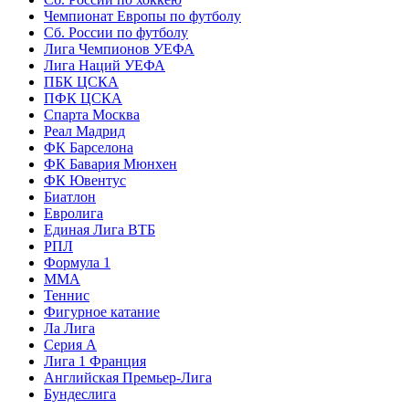
Чемпионат Европы по футболу
Сб. России по футболу
Лига Чемпионов УЕФА
Лига Наций УЕФА
ПБК ЦСКА
ПФК ЦСКА
Спарта Москва
Реал Мадрид
ФК Барселона
ФК Бавария Мюнхен
ФК Ювентус
Биатлон
Евролига
Единая Лига ВТБ
РПЛ
Формула 1
MMA
Теннис
Фигурное катание
Ла Лига
Серия А
Лига 1 Франция
Английская Премьер-Лига
Бундеслига