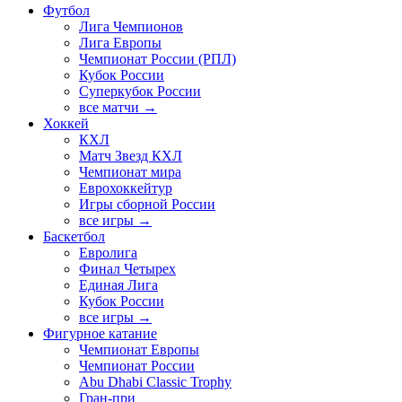
Футбол
Лига Чемпионов
Лига Европы
Чемпионат России (РПЛ)
Кубок России
Суперкубок России
все матчи →
Хоккей
КХЛ
Матч Звезд КХЛ
Чемпионат мира
Еврохоккейтур
Игры сборной России
все игры →
Баскетбол
Евролига
Финал Четырех
Единая Лига
Кубок России
все игры →
Фигурное катание
Чемпионат Европы
Чемпионат России
Abu Dhabi Classic Trophy
Гран-при