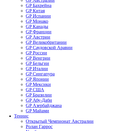
GP Австралии
GP Бахрейна
GP Китая
GP Испании
GP Монако
GP Канады
GP Франции
GP Австрии
GP Великобритании
GP Саудовской Аравии
GP России
GP Венгрии
GP Бельгии
GP Италии
GP Сингапура
GP Японии
GP Мексики
GP США
GP Бразилии
GP Абу-Даби
GP Азербайджана
GP Майами
Теннис
Открытый Чемпионат Австралии
Ролан Гаррос