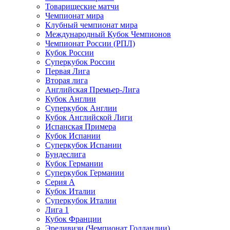
Товарищеские матчи
Чемпионат мира
Клубный чемпионат мира
Международный Кубок Чемпионов
Чемпионат России (РПЛ)
Кубок России
Суперкубок России
Первая Лига
Вторая лига
Английская Премьер-Лига
Кубок Англии
Суперкубок Англии
Кубок Английской Лиги
Испанская Примера
Кубок Испании
Суперкубок Испании
Бундеслига
Кубок Германии
Суперкубок Германии
Серия А
Кубок Италии
Суперкубок Италии
Лига 1
Кубок Франции
Эредивизи (Чемпионат Голландии)