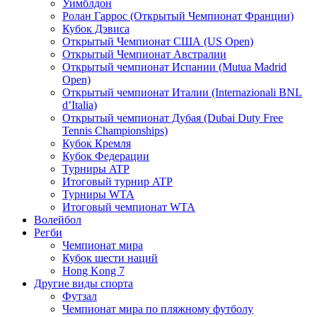
Уимблдон
Ролан Гаррос (Открытый Чемпионат Франции)
Кубок Дэвиса
Открытый Чемпионат США (US Open)
Открытый Чемпионат Австралии
Открытый чемпионат Испании (Mutua Madrid
Open)
Открытый чемпионат Италии (Internazionali BNL
d’Italia)
Открытый чемпионат Дубая (Dubai Duty Free
Tennis Championships)
Кубок Кремля
Кубок Федерации
Турниры ATP
Итоговый турнир ATP
Турниры WTA
Итоговый чемпионат WTA
Волейбол
Регби
Чемпионат мира
Кубок шести наций
Hong Kong 7
Другие виды спорта
Футзал
Чемпионат мира по пляжному футболу