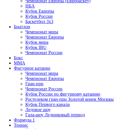
Чемпионат Европы (Евробаскет)
НБА
Кубок Европы
Кубок России
Баскетбол 3х3
Биатлон
Чемпионат мира
Чемпионат Европы
Кубок мира
Кубок IBU
Чемпионат России
Бокс
MMA
Фигурное катание
Чемпионат мира
Чемпионат Европы
Гран-при
Чемпионат России
Кубок России по фигурному катанию
Ростелеком гран-при Золотой конек Москвы
Кубок Первого канала
Ледовое шоу
Гала-шоу Ледниковый период
Формула 1
Теннис