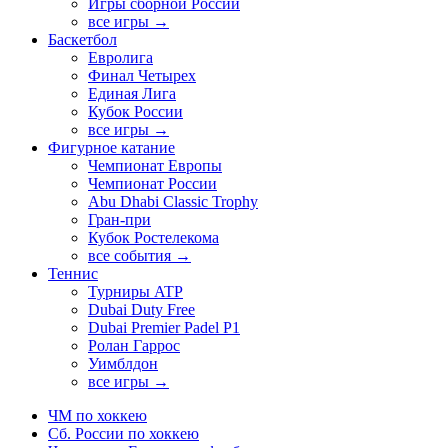
Игры сборной России
все игры →
Баскетбол
Евролига
Финал Четырех
Единая Лига
Кубок России
все игры →
Фигурное катание
Чемпионат Европы
Чемпионат России
Abu Dhabi Classic Trophy
Гран-при
Кубок Ростелекома
все события →
Теннис
Турниры ATP
Dubai Duty Free
Dubai Premier Padel P1
Ролан Гаррос
Уимблдон
все игры →
ЧМ по хоккею
Сб. России по хоккею