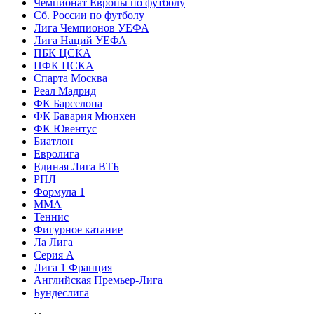
Чемпионат Европы по футболу
Сб. России по футболу
Лига Чемпионов УЕФА
Лига Наций УЕФА
ПБК ЦСКА
ПФК ЦСКА
Спарта Москва
Реал Мадрид
ФК Барселона
ФК Бавария Мюнхен
ФК Ювентус
Биатлон
Евролига
Единая Лига ВТБ
РПЛ
Формула 1
MMA
Теннис
Фигурное катание
Ла Лига
Серия А
Лига 1 Франция
Английская Премьер-Лига
Бундеслига