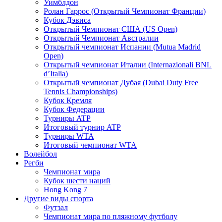
Уимблдон
Ролан Гаррос (Открытый Чемпионат Франции)
Кубок Дэвиса
Открытый Чемпионат США (US Open)
Открытый Чемпионат Австралии
Открытый чемпионат Испании (Mutua Madrid
Open)
Открытый чемпионат Италии (Internazionali BNL
d’Italia)
Открытый чемпионат Дубая (Dubai Duty Free
Tennis Championships)
Кубок Кремля
Кубок Федерации
Турниры ATP
Итоговый турнир ATP
Турниры WTA
Итоговый чемпионат WTA
Волейбол
Регби
Чемпионат мира
Кубок шести наций
Hong Kong 7
Другие виды спорта
Футзал
Чемпионат мира по пляжному футболу