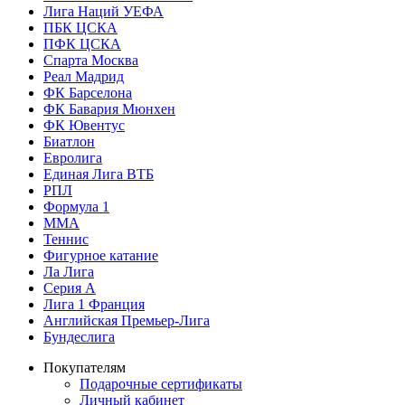
Лига Наций УЕФА
ПБК ЦСКА
ПФК ЦСКА
Спарта Москва
Реал Мадрид
ФК Барселона
ФК Бавария Мюнхен
ФК Ювентус
Биатлон
Евролига
Единая Лига ВТБ
РПЛ
Формула 1
MMA
Теннис
Фигурное катание
Ла Лига
Серия А
Лига 1 Франция
Английская Премьер-Лига
Бундеслига
Покупателям
Подарочные сертификаты
Личный кабинет