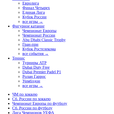
Евролига
Финал Четырех
Единая Лига
Кубок России
все игры →
Фигурное катание
Чемпионат Европы
Чемпионат России
Abu Dhabi Classic Trophy
Гран-при
Кубок Ростелекома
все события →
Теннис
Турниры ATP
Dubai Duty Free
Dubai Premier Padel P1
Ролан Гаррос
Уимблдон
все игры →
ЧМ по хоккею
Сб. России по хоккею
Чемпионат Европы по футболу
Сб. России по футболу
Лига Чемпионов УЕФА