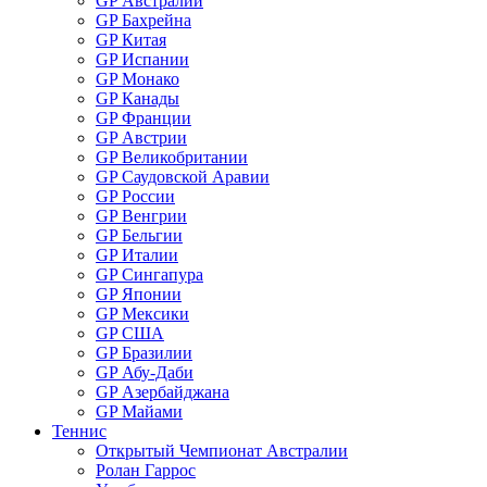
GP Австралии
GP Бахрейна
GP Китая
GP Испании
GP Монако
GP Канады
GP Франции
GP Австрии
GP Великобритании
GP Саудовской Аравии
GP России
GP Венгрии
GP Бельгии
GP Италии
GP Сингапура
GP Японии
GP Мексики
GP США
GP Бразилии
GP Абу-Даби
GP Азербайджана
GP Майами
Теннис
Открытый Чемпионат Австралии
Ролан Гаррос