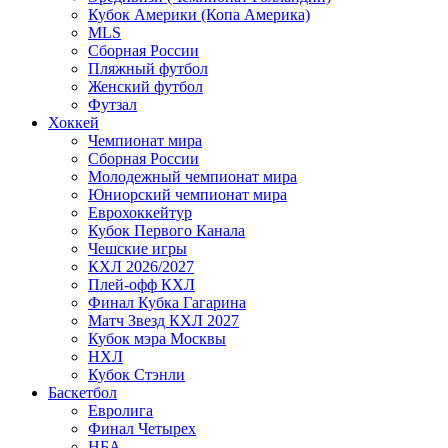
Кубок Америки (Копа Америка)
MLS
Сборная России
Пляжный футбол
Женский футбол
Футзал
Хоккей
Чемпионат мира
Сборная России
Молодежный чемпионат мира
Юниорский чемпионат мира
Еврохоккейтур
Кубок Первого Канала
Чешские игры
КХЛ 2026/2027
Плей-офф КХЛ
Финал Кубка Гагарина
Матч Звезд КХЛ 2027
Кубок мэра Москвы
НХЛ
Кубок Стэнли
Баскетбол
Евролига
Финал Четырех
НБА