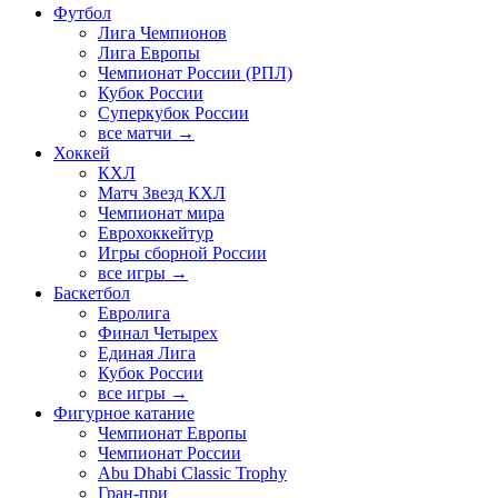
Футбол
Лига Чемпионов
Лига Европы
Чемпионат России (РПЛ)
Кубок России
Суперкубок России
все матчи →
Хоккей
КХЛ
Матч Звезд КХЛ
Чемпионат мира
Еврохоккейтур
Игры сборной России
все игры →
Баскетбол
Евролига
Финал Четырех
Единая Лига
Кубок России
все игры →
Фигурное катание
Чемпионат Европы
Чемпионат России
Abu Dhabi Classic Trophy
Гран-при