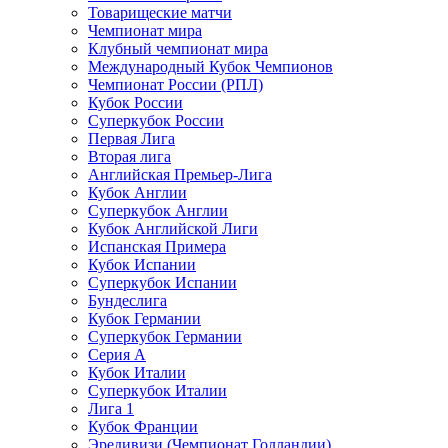
Товарищеские матчи
Чемпионат мира
Клубный чемпионат мира
Международный Кубок Чемпионов
Чемпионат России (РПЛ)
Кубок России
Суперкубок России
Первая Лига
Вторая лига
Английская Премьер-Лига
Кубок Англии
Суперкубок Англии
Кубок Английской Лиги
Испанская Примера
Кубок Испании
Суперкубок Испании
Бундеслига
Кубок Германии
Суперкубок Германии
Серия А
Кубок Италии
Суперкубок Италии
Лига 1
Кубок Франции
Эредивизи (Чемпионат Голландии)