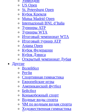
Уимблдон
US Open
St. Petersburg Open
Кубок Кремля
Mutua Madrid Open
Internazionali BNL d’Italia
Турниры ATP
Турниры WTA
Итоговый чемпионат WTA
Итоговый турнир ATP
Astana Open
Кубок Федерации
Кубок Дэвиса
Открытый чемпионат Дубая
Другие
Волейбол
Регби
Спортивная гимнастика
Европейские игры
Американский футбол
Бейсбол
Конькобежный спорт
Водные виды спорта
ЧМ по водным видам спорта
Художественная гимнастика