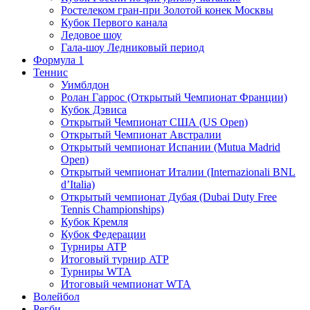
Ростелеком гран-при Золотой конек Москвы
Кубок Первого канала
Ледовое шоу
Гала-шоу Ледниковый период
Формула 1
Теннис
Уимблдон
Ролан Гаррос (Открытый Чемпионат Франции)
Кубок Дэвиса
Открытый Чемпионат США (US Open)
Открытый Чемпионат Австралии
Открытый чемпионат Испании (Mutua Madrid
Open)
Открытый чемпионат Италии (Internazionali BNL
d’Italia)
Открытый чемпионат Дубая (Dubai Duty Free
Tennis Championships)
Кубок Кремля
Кубок Федерации
Турниры ATP
Итоговый турнир ATP
Турниры WTA
Итоговый чемпионат WTA
Волейбол
Регби