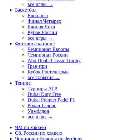
все игры →
Баскетбол
Евролига
Финал Четырех
Единая Лига
Кубок России
все игры →
Фигурное катание
Чемпионат Европы
Чемпионат России
Abu Dhabi Classic Trophy
Гран-при
Кубок Ростелекома
все события →
Теннис
Турниры ATP
Dubai Duty Free
Dubai Premier Padel P1
Ролан Гаррос
Уимблдон
все игры →
ЧМ по хоккею
Сб. России по хоккею
Чемпионат Европы по футболу