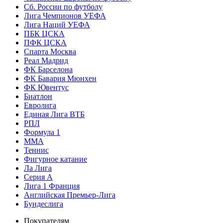
Сб. России по футболу
Лига Чемпионов УЕФА
Лига Наций УЕФА
ПБК ЦСКА
ПФК ЦСКА
Спарта Москва
Реал Мадрид
ФК Барселона
ФК Бавария Мюнхен
ФК Ювентус
Биатлон
Евролига
Единая Лига ВТБ
РПЛ
Формула 1
MMA
Теннис
Фигурное катание
Ла Лига
Серия А
Лига 1 Франция
Английская Премьер-Лига
Бундеслига
Покупателям