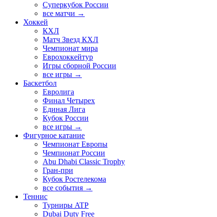
Суперкубок России
все матчи →
Хоккей
КХЛ
Матч Звезд КХЛ
Чемпионат мира
Еврохоккейтур
Игры сборной России
все игры →
Баскетбол
Евролига
Финал Четырех
Единая Лига
Кубок России
все игры →
Фигурное катание
Чемпионат Европы
Чемпионат России
Abu Dhabi Classic Trophy
Гран-при
Кубок Ростелекома
все события →
Теннис
Турниры ATP
Dubai Duty Free