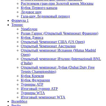
Ростелеком гран-при Золотой конек Москвы
Кубок Первого канала
Ледовое шоу
Гала-шоу Ледниковый период
Формула 1
Теннис
Уимблдон
Ролан Гаррос (Открытый Чемпионат Франции)
Кубок Дэвиса
Открытый Чемпионат США (US Open)
Открытый Чемпионат Австралии
Открытый чемпионат Испании (Mutua Madrid
Open)
Открытый чемпионат Италии (Internazionali BNL
d’Italia)
Открытый чемпионат Дубая (Dubai Duty Free
Tennis Championships)
Кубок Кремля
Кубок Федерации
Турниры ATP
Итоговый турнир ATP
Турниры WTA
Итоговый чемпионат WTA
Волейбол
Регби