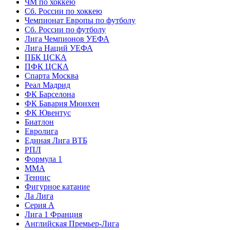
ЧМ по хоккею
Сб. России по хоккею
Чемпионат Европы по футболу
Сб. России по футболу
Лига Чемпионов УЕФА
Лига Наций УЕФА
ПБК ЦСКА
ПФК ЦСКА
Спарта Москва
Реал Мадрид
ФК Барселона
ФК Бавария Мюнхен
ФК Ювентус
Биатлон
Евролига
Единая Лига ВТБ
РПЛ
Формула 1
MMA
Теннис
Фигурное катание
Ла Лига
Серия А
Лига 1 Франция
Английская Премьер-Лига