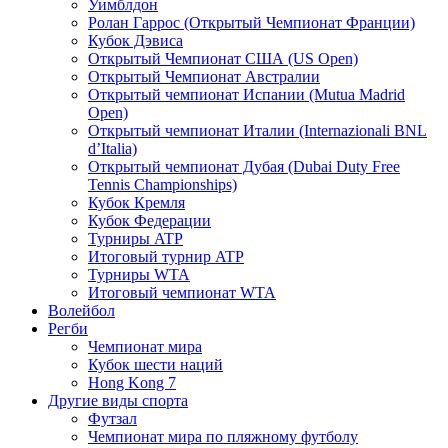
Уимблдон
Ролан Гаррос (Открытый Чемпионат Франции)
Кубок Дэвиса
Открытый Чемпионат США (US Open)
Открытый Чемпионат Австралии
Открытый чемпионат Испании (Mutua Madrid
Open)
Открытый чемпионат Италии (Internazionali BNL
d’Italia)
Открытый чемпионат Дубая (Dubai Duty Free
Tennis Championships)
Кубок Кремля
Кубок Федерации
Турниры ATP
Итоговый турнир ATP
Турниры WTA
Итоговый чемпионат WTA
Волейбол
Регби
Чемпионат мира
Кубок шести наций
Hong Kong 7
Другие виды спорта
Футзал
Чемпионат мира по пляжному футболу