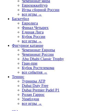
Чемпионат мира
Еврохоккейтур
Игры сборной России
все игры →
Баскетбол
Евролига
Финал Четырех
Единая Лига
Кубок России
все игры →
Фигурное катание
Чемпионат Европы
Чемпионат России
Abu Dhabi Classic Trophy
Гран-при
Кубок Ростелекома
все события →
Теннис
Турниры ATP
Dubai Duty Free
Dubai Premier Padel P1
Ролан Гаррос
Уимблдон
все игры →