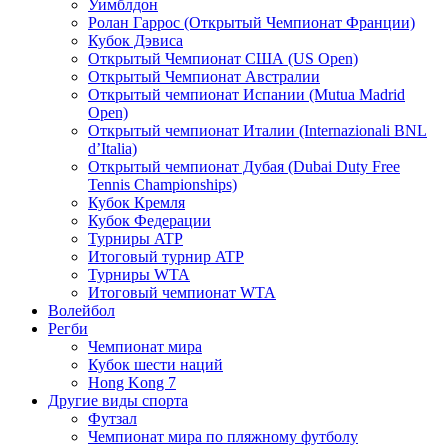
Уимблдон
Ролан Гаррос (Открытый Чемпионат Франции)
Кубок Дэвиса
Открытый Чемпионат США (US Open)
Открытый Чемпионат Австралии
Открытый чемпионат Испании (Mutua Madrid
Open)
Открытый чемпионат Италии (Internazionali BNL
d’Italia)
Открытый чемпионат Дубая (Dubai Duty Free
Tennis Championships)
Кубок Кремля
Кубок Федерации
Турниры ATP
Итоговый турнир ATP
Турниры WTA
Итоговый чемпионат WTA
Волейбол
Регби
Чемпионат мира
Кубок шести наций
Hong Kong 7
Другие виды спорта
Футзал
Чемпионат мира по пляжному футболу