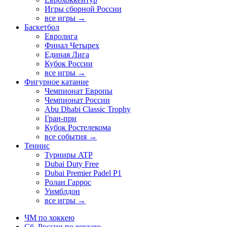
Игры сборной России
все игры →
Баскетбол
Евролига
Финал Четырех
Единая Лига
Кубок России
все игры →
Фигурное катание
Чемпионат Европы
Чемпионат России
Abu Dhabi Classic Trophy
Гран-при
Кубок Ростелекома
все события →
Теннис
Турниры ATP
Dubai Duty Free
Dubai Premier Padel P1
Ролан Гаррос
Уимблдон
все игры →
ЧМ по хоккею
Сб. России по хоккею