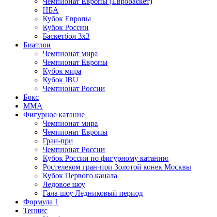
Чемпионат Европы (Евробаскет)
НБА
Кубок Европы
Кубок России
Баскетбол 3х3
Биатлон
Чемпионат мира
Чемпионат Европы
Кубок мира
Кубок IBU
Чемпионат России
Бокс
MMA
Фигурное катание
Чемпионат мира
Чемпионат Европы
Гран-при
Чемпионат России
Кубок России по фигурному катанию
Ростелеком гран-при Золотой конек Москвы
Кубок Первого канала
Ледовое шоу
Гала-шоу Ледниковый период
Формула 1
Теннис