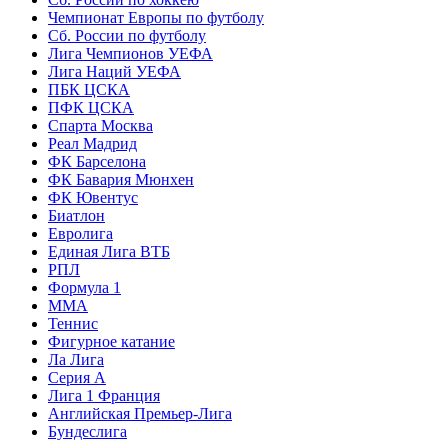
Чемпионат Европы по футболу
Сб. России по футболу
Лига Чемпионов УЕФА
Лига Наций УЕФА
ПБК ЦСКА
ПФК ЦСКА
Спарта Москва
Реал Мадрид
ФК Барселона
ФК Бавария Мюнхен
ФК Ювентус
Биатлон
Евролига
Единая Лига ВТБ
РПЛ
Формула 1
MMA
Теннис
Фигурное катание
Ла Лига
Серия А
Лига 1 Франция
Английская Премьер-Лига
Бундеслига