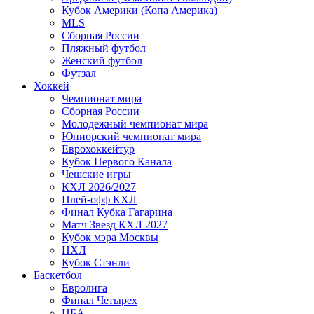
Кубок Америки (Копа Америка)
MLS
Сборная России
Пляжный футбол
Женский футбол
Футзал
Хоккей
Чемпионат мира
Сборная России
Молодежный чемпионат мира
Юниорский чемпионат мира
Еврохоккейтур
Кубок Первого Канала
Чешские игры
КХЛ 2026/2027
Плей-офф КХЛ
Финал Кубка Гагарина
Матч Звезд КХЛ 2027
Кубок мэра Москвы
НХЛ
Кубок Стэнли
Баскетбол
Евролига
Финал Четырех
НБА