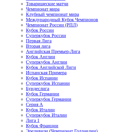
Товарищеские матчи
Чемпионат мира
Клубный чемпионат мира
Международный Кубок Чемпионов
Чемпионат России (РПЛ)
Кубок России
Суперкубок России
Первая Лига
Вторая лига
Английская Премьер-Лига
Кубок Англии
Суперкубок Англии
Кубок Английской Лиги
Испанская Примера
Кубок Испании
Суперкубок Испании
Бундеслига
Кубок Германии
Суперкубок Германии
Серия А
Кубок Италии
Суперкубок Италии
Лига 1
Кубок Франции
Эредивизи (Чемпионат Голландии)