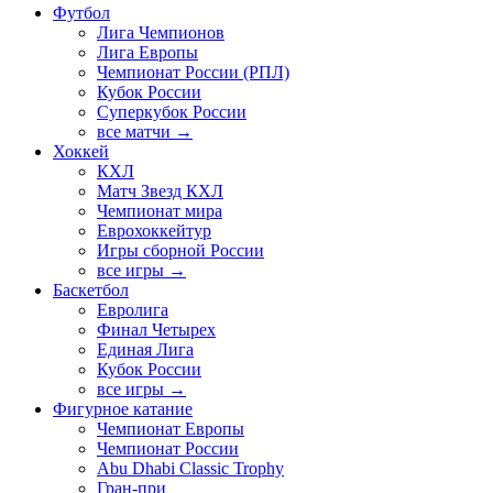
Футбол
Лига Чемпионов
Лига Европы
Чемпионат России (РПЛ)
Кубок России
Суперкубок России
все матчи →
Хоккей
КХЛ
Матч Звезд КХЛ
Чемпионат мира
Еврохоккейтур
Игры сборной России
все игры →
Баскетбол
Евролига
Финал Четырех
Единая Лига
Кубок России
все игры →
Фигурное катание
Чемпионат Европы
Чемпионат России
Abu Dhabi Classic Trophy
Гран-при