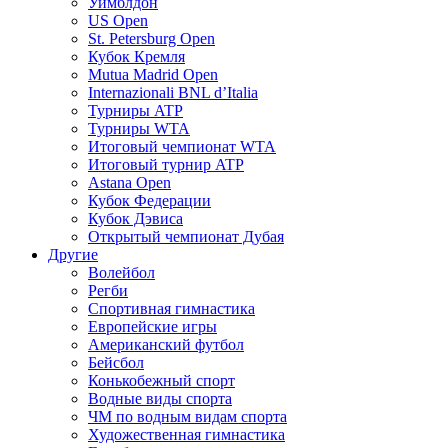
Уимблдон
US Open
St. Petersburg Open
Кубок Кремля
Mutua Madrid Open
Internazionali BNL d’Italia
Турниры ATP
Турниры WTA
Итоговый чемпионат WTA
Итоговый турнир ATP
Astana Open
Кубок Федерации
Кубок Дэвиса
Открытый чемпионат Дубая
Другие
Волейбол
Регби
Спортивная гимнастика
Европейские игры
Американский футбол
Бейсбол
Конькобежный спорт
Водные виды спорта
ЧМ по водным видам спорта
Художественная гимнастика