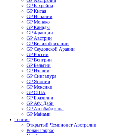
GP Австралии
GP Бахрейна
GP Китая
GP Испании
GP Монако
GP Канады
GP Франции
GP Австрии
GP Великобритании
GP Саудовской Аравии
GP России
GP Венгрии
GP Бельгии
GP Италии
GP Сингапура
GP Японии
GP Мексики
GP США
GP Бразилии
GP Абу-Даби
GP Азербайджана
GP Майами
Теннис
Открытый Чемпионат Австралии
Ролан Гаррос