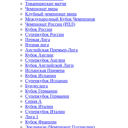
Товарищеские матчи
Чемпионат мира
Клубный чемпионат мира
Международный Кубок Чемпионов
Чемпионат России (РПЛ)
Кубок России
Суперкубок России
Первая Лига
Вторая лига
Английская Премьер-Лига
Кубок Англии
Суперкубок Англии
Кубок Английской Лиги
Испанская Примера
Кубок Испании
Суперкубок Испании
Бундеслига
Кубок Германии
Суперкубок Германии
Серия А
Кубок Италии
Суперкубок Италии
Лига 1
Кубок Франции
Эредивизи (Чемпионат Голландии)