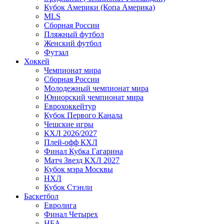
Кубок Америки (Копа Америка)
MLS
Сборная России
Пляжный футбол
Женский футбол
Футзал
Хоккей
Чемпионат мира
Сборная России
Молодежный чемпионат мира
Юниорский чемпионат мира
Еврохоккейтур
Кубок Первого Канала
Чешские игры
КХЛ 2026/2027
Плей-офф КХЛ
Финал Кубка Гагарина
Матч Звезд КХЛ 2027
Кубок мэра Москвы
НХЛ
Кубок Стэнли
Баскетбол
Евролига
Финал Четырех
НБА