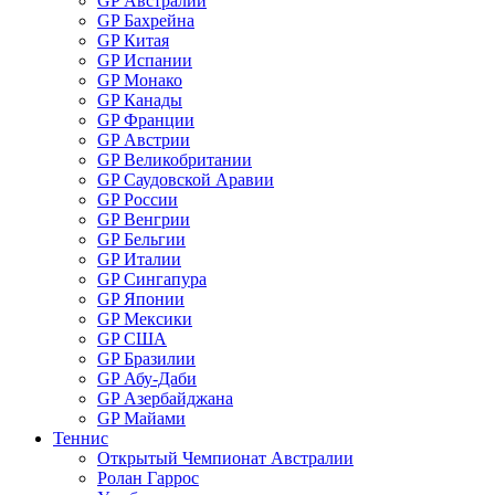
GP Австралии
GP Бахрейна
GP Китая
GP Испании
GP Монако
GP Канады
GP Франции
GP Австрии
GP Великобритании
GP Саудовской Аравии
GP России
GP Венгрии
GP Бельгии
GP Италии
GP Сингапура
GP Японии
GP Мексики
GP США
GP Бразилии
GP Абу-Даби
GP Азербайджана
GP Майами
Теннис
Открытый Чемпионат Австралии
Ролан Гаррос