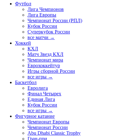
Футбол
Лига Чемпионов
Лига Европы
Чемпионат России (РПЛ)
Кубок России
Суперкубок России
все матчи →
Хоккей
КХЛ
Матч Звезд КХЛ
Чемпионат мира
Еврохоккейтур
Игры сборной России
все игры →
Баскетбол
Евролига
Финал Четырех
Единая Лига
Кубок России
все игры →
Фигурное катание
Чемпионат Европы
Чемпионат России
Abu Dhabi Classic Trophy
Гран-при