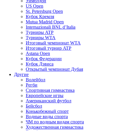
Уимблдон
US Open
St. Petersburg Open
Кубок Кремля
Mutua Madrid Open
Internazionali BNL d’Italia
Турниры ATP
Турниры WTA
Итоговый чемпионат WTA
Итоговый турнир ATP
Astana Open
Кубок Федерации
Кубок Дэвиса
Открытый чемпионат Дубая
Другие
Волейбол
Регби
Спортивная гимнастика
Европейские игры
Американский футбол
Бейсбол
Конькобежный спорт
Водные виды спорта
ЧМ по водным видам спорта
Художественная гимнастика