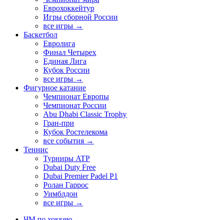
Еврохоккейтур
Игры сборной России
все игры →
Баскетбол
Евролига
Финал Четырех
Единая Лига
Кубок России
все игры →
Фигурное катание
Чемпионат Европы
Чемпионат России
Abu Dhabi Classic Trophy
Гран-при
Кубок Ростелекома
все события →
Теннис
Турниры ATP
Dubai Duty Free
Dubai Premier Padel P1
Ролан Гаррос
Уимблдон
все игры →
ЧМ по хоккею