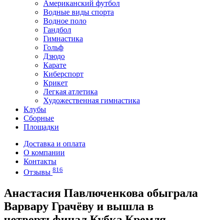
Американский футбол
Водные виды спорта
Водное поло
Гандбол
Гимнастика
Гольф
Дзюдо
Карате
Киберспорт
Крикет
Легкая атлетика
Художественная гимнастика
Клубы
Сборные
Площадки
Доставка и оплата
О компании
Контакты
816
Отзывы
Анастасия Павлюченкова обыграла
Варвару Грачёву и вышла в
четвертьфинал Кубка Кремля