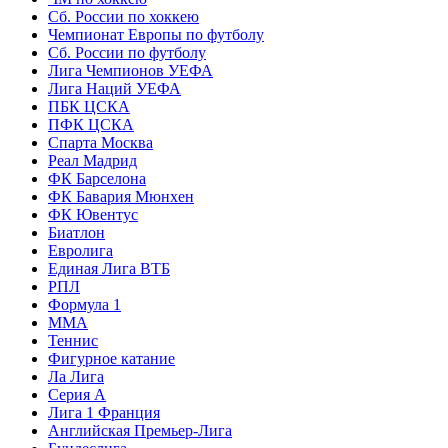
Сб. России по хоккею
Чемпионат Европы по футболу
Сб. России по футболу
Лига Чемпионов УЕФА
Лига Наций УЕФА
ПБК ЦСКА
ПФК ЦСКА
Спарта Москва
Реал Мадрид
ФК Барселона
ФК Бавария Мюнхен
ФК Ювентус
Биатлон
Евролига
Единая Лига ВТБ
РПЛ
Формула 1
MMA
Теннис
Фигурное катание
Ла Лига
Серия А
Лига 1 Франция
Английская Премьер-Лига