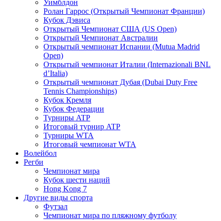
Уимблдон
Ролан Гаррос (Открытый Чемпионат Франции)
Кубок Дэвиса
Открытый Чемпионат США (US Open)
Открытый Чемпионат Австралии
Открытый чемпионат Испании (Mutua Madrid
Open)
Открытый чемпионат Италии (Internazionali BNL
d’Italia)
Открытый чемпионат Дубая (Dubai Duty Free
Tennis Championships)
Кубок Кремля
Кубок Федерации
Турниры ATP
Итоговый турнир ATP
Турниры WTA
Итоговый чемпионат WTA
Волейбол
Регби
Чемпионат мира
Кубок шести наций
Hong Kong 7
Другие виды спорта
Футзал
Чемпионат мира по пляжному футболу