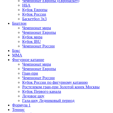
Чемпионат Европы (Евробаскет)
НБА
Кубок Европы
Кубок России
Баскетбол 3х3
Биатлон
Чемпионат мира
Чемпионат Европы
Кубок мира
Кубок IBU
Чемпионат России
Бокс
MMA
Фигурное катание
Чемпионат мира
Чемпионат Европы
Гран-при
Чемпионат России
Кубок России по фигурному катанию
Ростелеком гран-при Золотой конек Москвы
Кубок Первого канала
Ледовое шоу
Гала-шоу Ледниковый период
Формула 1
Теннис