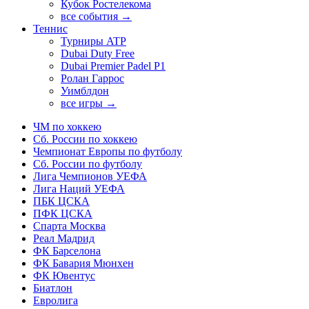
Кубок Ростелекома
все события →
Теннис
Турниры ATP
Dubai Duty Free
Dubai Premier Padel P1
Ролан Гаррос
Уимблдон
все игры →
ЧМ по хоккею
Сб. России по хоккею
Чемпионат Европы по футболу
Сб. России по футболу
Лига Чемпионов УЕФА
Лига Наций УЕФА
ПБК ЦСКА
ПФК ЦСКА
Спарта Москва
Реал Мадрид
ФК Барселона
ФК Бавария Мюнхен
ФК Ювентус
Биатлон
Евролига