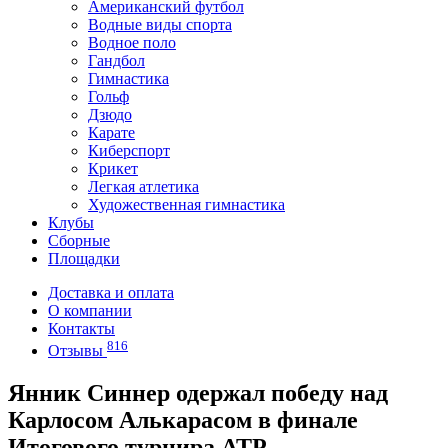
Американский футбол
Водные виды спорта
Водное поло
Гандбол
Гимнастика
Гольф
Дзюдо
Карате
Киберспорт
Крикет
Легкая атлетика
Художественная гимнастика
Клубы
Сборные
Площадки
Доставка и оплата
О компании
Контакты
816
Отзывы
Янник Синнер одержал победу над
Карлосом Алькарасом в финале
Итогового турнира ATP