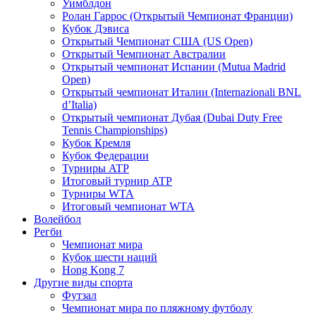
Уимблдон
Ролан Гаррос (Открытый Чемпионат Франции)
Кубок Дэвиса
Открытый Чемпионат США (US Open)
Открытый Чемпионат Австралии
Открытый чемпионат Испании (Mutua Madrid
Open)
Открытый чемпионат Италии (Internazionali BNL
d’Italia)
Открытый чемпионат Дубая (Dubai Duty Free
Tennis Championships)
Кубок Кремля
Кубок Федерации
Турниры ATP
Итоговый турнир ATP
Турниры WTA
Итоговый чемпионат WTA
Волейбол
Регби
Чемпионат мира
Кубок шести наций
Hong Kong 7
Другие виды спорта
Футзал
Чемпионат мира по пляжному футболу