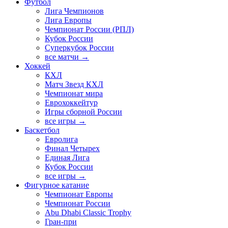
Футбол
Лига Чемпионов
Лига Европы
Чемпионат России (РПЛ)
Кубок России
Суперкубок России
все матчи →
Хоккей
КХЛ
Матч Звезд КХЛ
Чемпионат мира
Еврохоккейтур
Игры сборной России
все игры →
Баскетбол
Евролига
Финал Четырех
Единая Лига
Кубок России
все игры →
Фигурное катание
Чемпионат Европы
Чемпионат России
Abu Dhabi Classic Trophy
Гран-при