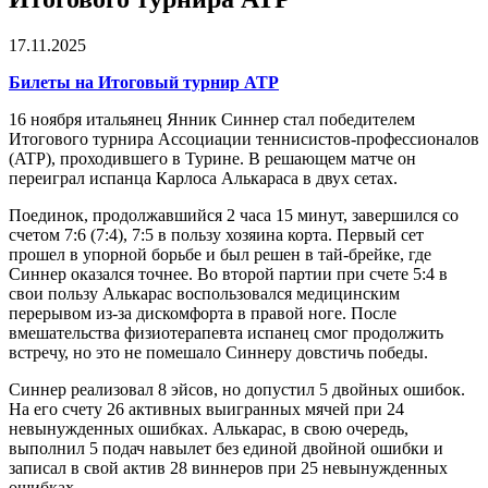
17.11.2025
Билеты на Итоговый турнир ATP
16 ноября итальянец Янник Синнер стал победителем
Итогового турнира Ассоциации теннисистов-профессионалов
(ATP), проходившего в Турине. В решающем матче он
переиграл испанца Карлоса Алькараса в двух сетах.
Поединок, продолжавшийся 2 часа 15 минут, завершился со
счетом 7:6 (7:4), 7:5 в пользу хозяина корта. Первый сет
прошел в упорной борьбе и был решен в тай-брейке, где
Синнер оказался точнее. Во второй партии при счете 5:4 в
свои пользу Алькарас воспользовался медицинским
перерывом из-за дискомфорта в правой ноге. После
вмешательства физиотерапевта испанец смог продолжить
встречу, но это не помешало Синнеру довстичь победы.
Синнер реализовал 8 эйсов, но допустил 5 двойных ошибок.
На его счету 26 активных выигранных мячей при 24
невынужденных ошибках. Алькарас, в свою очередь,
выполнил 5 подач навылет без единой двойной ошибки и
записал в свой актив 28 виннеров при 25 невынужденных
ошибках.