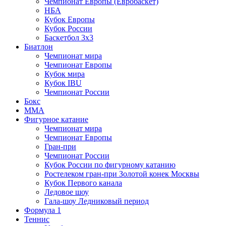
Чемпионат Европы (Евробаскет)
НБА
Кубок Европы
Кубок России
Баскетбол 3х3
Биатлон
Чемпионат мира
Чемпионат Европы
Кубок мира
Кубок IBU
Чемпионат России
Бокс
MMA
Фигурное катание
Чемпионат мира
Чемпионат Европы
Гран-при
Чемпионат России
Кубок России по фигурному катанию
Ростелеком гран-при Золотой конек Москвы
Кубок Первого канала
Ледовое шоу
Гала-шоу Ледниковый период
Формула 1
Теннис