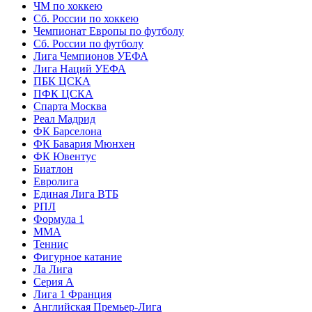
ЧМ по хоккею
Сб. России по хоккею
Чемпионат Европы по футболу
Сб. России по футболу
Лига Чемпионов УЕФА
Лига Наций УЕФА
ПБК ЦСКА
ПФК ЦСКА
Спарта Москва
Реал Мадрид
ФК Барселона
ФК Бавария Мюнхен
ФК Ювентус
Биатлон
Евролига
Единая Лига ВТБ
РПЛ
Формула 1
MMA
Теннис
Фигурное катание
Ла Лига
Серия А
Лига 1 Франция
Английская Премьер-Лига