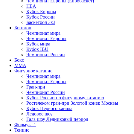
Чемпионат Европы (Евробаскет)
НБА
Кубок Европы
Кубок России
Баскетбол 3х3
Биатлон
Чемпионат мира
Чемпионат Европы
Кубок мира
Кубок IBU
Чемпионат России
Бокс
MMA
Фигурное катание
Чемпионат мира
Чемпионат Европы
Гран-при
Чемпионат России
Кубок России по фигурному катанию
Ростелеком гран-при Золотой конек Москвы
Кубок Первого канала
Ледовое шоу
Гала-шоу Ледниковый период
Формула 1
Теннис