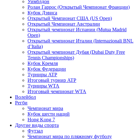
Уимблдон
Ролан Гаррос (Открытый Чемпионат Франции)
Кубок Дэвиса
Открытый Чемпионат США (US Open)
Открытый Чемпионат Австралии
Открытый чемпионат Испании (Mutua Madrid
Open)
Открытый чемпионат Италии (Internazionali BNL
d’Italia)
Открытый чемпионат Дубая (Dubai Duty Free
Tennis Championships)
Кубок Кремля
Кубок Федерации
Турниры ATP
Итоговый турнир ATP
Турниры WTA
Итоговый чемпионат WTA
Волейбол
Регби
Чемпионат мира
Кубок шести наций
Hong Kong 7
Другие виды спорта
Футзал
Чемпионат мира по пляжному футболу