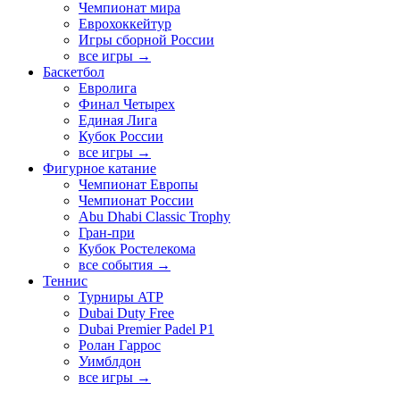
Чемпионат мира
Еврохоккейтур
Игры сборной России
все игры →
Баскетбол
Евролига
Финал Четырех
Единая Лига
Кубок России
все игры →
Фигурное катание
Чемпионат Европы
Чемпионат России
Abu Dhabi Classic Trophy
Гран-при
Кубок Ростелекома
все события →
Теннис
Турниры ATP
Dubai Duty Free
Dubai Premier Padel P1
Ролан Гаррос
Уимблдон
все игры →