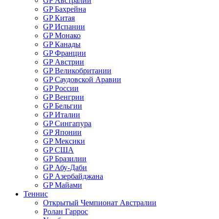
GP Австралии
GP Бахрейна
GP Китая
GP Испании
GP Монако
GP Канады
GP Франции
GP Австрии
GP Великобритании
GP Саудовской Аравии
GP России
GP Венгрии
GP Бельгии
GP Италии
GP Сингапура
GP Японии
GP Мексики
GP США
GP Бразилии
GP Абу-Даби
GP Азербайджана
GP Майами
Теннис
Открытый Чемпионат Австралии
Ролан Гаррос