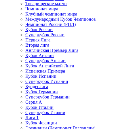
Товарищеские матчи
Чемпионат мира
Клубный чемпионат мира
Международный Кубок Чемпионов
Чемпионат России (РПЛ)
Кубок России
Суперкубок России
Первая Лига
Вторая лига
Английская Премьер-Лига
Кубок Англии
Суперкубок Англии
Кубок Английской Лиги
Испанская Примера
Кубок Испании
Суперкубок Испании
Бундеслига
Кубок Германии
Суперкубок Германии
Серия А
Кубок Италии
Суперкубок Италии
Лига 1
Кубок Франции
Эредивизи (Чемпионат Голландии)