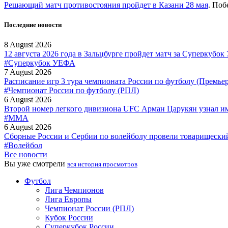
Решающий матч противостояния пройдет в Казани 28 мая
. Поб
Последние новости
8 August 2026
12 августа 2026 года в Зальцбурге пройдет матч за Суперкубо
#Суперкубок УЕФА
7 August 2026
Расписание игр 3 тура чемпионата России по футболу (Премье
#Чемпионат России по футболу (РПЛ)
6 August 2026
Второй номер легкого дивизиона UFC Арман Царукян узнал и
#MMA
6 August 2026
Сборные России и Сербии по волейболу провели товарищески
#Волейбол
Все новости
Вы уже смотрели
вся история просмотров
Футбол
Лига Чемпионов
Лига Европы
Чемпионат России (РПЛ)
Кубок России
Суперкубок России