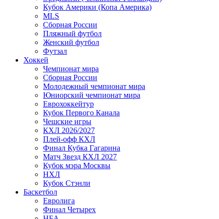
Кубок Америки (Копа Америка)
MLS
Сборная России
Пляжный футбол
Женский футбол
Футзал
Хоккей
Чемпионат мира
Сборная России
Молодежный чемпионат мира
Юниорский чемпионат мира
Еврохоккейтур
Кубок Первого Канала
Чешские игры
КХЛ 2026/2027
Плей-офф КХЛ
Финал Кубка Гагарина
Матч Звезд КХЛ 2027
Кубок мэра Москвы
НХЛ
Кубок Стэнли
Баскетбол
Евролига
Финал Четырех
НБА