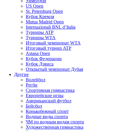
Уимблдон
US Open
St. Petersburg Open
Кубок Кремля
Mutua Madrid Open
Internazionali BNL d’Italia
Турниры ATP
Турниры WTA
Итоговый чемпионат WTA
Итоговый турнир ATP
Astana Open
Кубок Федерации
Кубок Дэвиса
Открытый чемпионат Дубая
Другие
Волейбол
Регби
Спортивная гимнастика
Европейские игры
Американский футбол
Бейсбол
Конькобежный спорт
Водные виды спорта
ЧМ по водным видам спорта
Художественная гимнастика