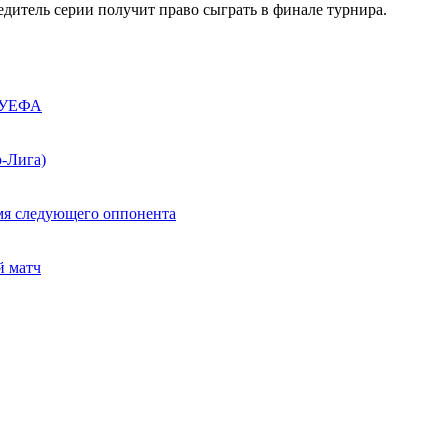
едитель серии получит право сыграть в финале турнира.
к УЕФА
р-Лига)
мя следующего оппонента
й матч