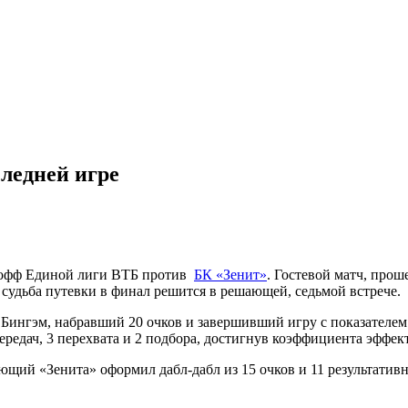
ледней игре
й-офф Единой лиги ВТБ против
БК «Зенит»
. Гостевой матч, про
 судьба путевки в финал решится в решающей, седьмой встрече.
 Бингэм, набравший 20 очков и завершивший игру с показателем
передач, 3 перехвата и 2 подбора, достигнув коэффициента эффек
щий «Зенита» оформил дабл-дабл из 15 очков и 11 результативны