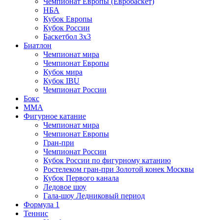
Чемпионат Европы (Евробаскет)
НБА
Кубок Европы
Кубок России
Баскетбол 3х3
Биатлон
Чемпионат мира
Чемпионат Европы
Кубок мира
Кубок IBU
Чемпионат России
Бокс
MMA
Фигурное катание
Чемпионат мира
Чемпионат Европы
Гран-при
Чемпионат России
Кубок России по фигурному катанию
Ростелеком гран-при Золотой конек Москвы
Кубок Первого канала
Ледовое шоу
Гала-шоу Ледниковый период
Формула 1
Теннис