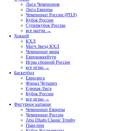
Лига Чемпионов
Лига Европы
Чемпионат России (РПЛ)
Кубок России
Суперкубок России
все матчи →
Хоккей
КХЛ
Матч Звезд КХЛ
Чемпионат мира
Еврохоккейтур
Игры сборной России
все игры →
Баскетбол
Евролига
Финал Четырех
Единая Лига
Кубок России
все игры →
Фигурное катание
Чемпионат Европы
Чемпионат России
Abu Dhabi Classic Trophy
Гран-при
Кубок Ростелекома