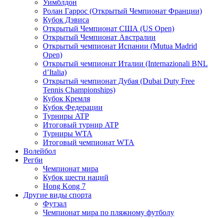
Уимблдон
Ролан Гаррос (Открытый Чемпионат Франции)
Кубок Дэвиса
Открытый Чемпионат США (US Open)
Открытый Чемпионат Австралии
Открытый чемпионат Испании (Mutua Madrid
Open)
Открытый чемпионат Италии (Internazionali BNL
d’Italia)
Открытый чемпионат Дубая (Dubai Duty Free
Tennis Championships)
Кубок Кремля
Кубок Федерации
Турниры ATP
Итоговый турнир ATP
Турниры WTA
Итоговый чемпионат WTA
Волейбол
Регби
Чемпионат мира
Кубок шести наций
Hong Kong 7
Другие виды спорта
Футзал
Чемпионат мира по пляжному футболу