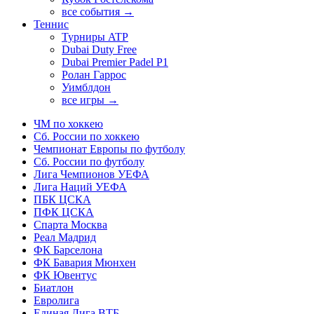
все события →
Теннис
Турниры ATP
Dubai Duty Free
Dubai Premier Padel P1
Ролан Гаррос
Уимблдон
все игры →
ЧМ по хоккею
Сб. России по хоккею
Чемпионат Европы по футболу
Сб. России по футболу
Лига Чемпионов УЕФА
Лига Наций УЕФА
ПБК ЦСКА
ПФК ЦСКА
Спарта Москва
Реал Мадрид
ФК Барселона
ФК Бавария Мюнхен
ФК Ювентус
Биатлон
Евролига
Единая Лига ВТБ