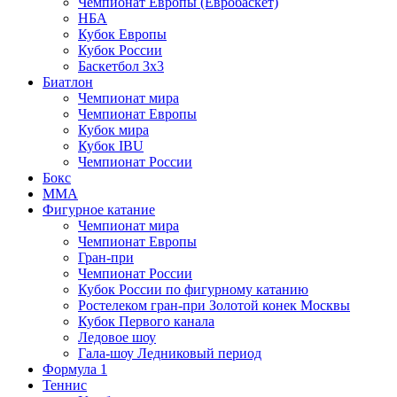
Чемпионат Европы (Евробаскет)
НБА
Кубок Европы
Кубок России
Баскетбол 3х3
Биатлон
Чемпионат мира
Чемпионат Европы
Кубок мира
Кубок IBU
Чемпионат России
Бокс
MMA
Фигурное катание
Чемпионат мира
Чемпионат Европы
Гран-при
Чемпионат России
Кубок России по фигурному катанию
Ростелеком гран-при Золотой конек Москвы
Кубок Первого канала
Ледовое шоу
Гала-шоу Ледниковый период
Формула 1
Теннис