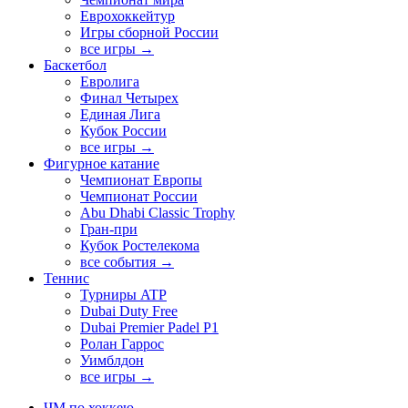
Еврохоккейтур
Игры сборной России
все игры →
Баскетбол
Евролига
Финал Четырех
Единая Лига
Кубок России
все игры →
Фигурное катание
Чемпионат Европы
Чемпионат России
Abu Dhabi Classic Trophy
Гран-при
Кубок Ростелекома
все события →
Теннис
Турниры ATP
Dubai Duty Free
Dubai Premier Padel P1
Ролан Гаррос
Уимблдон
все игры →
ЧМ по хоккею