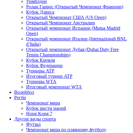
Уимблдон
Ролан Гаррос (Открытый Чемпионат Франции)
Кубок Дэвиса
Открытый Чемпионат США (US Open)
Открытый Чемпионат Австралии
Открытый чемпионат Испании (Mutua Madrid
Open)
Открытый чемпионат Италии (Internazionali BNL
d’Italia)
Открытый чемпионат Дубая (Dubai Duty Free
Tennis Championships)
Кубок Кремля
Кубок Федерации
Турниры ATP
Итоговый турнир ATP
Турниры WTA
Итоговый чемпионат WTA
Волейбол
Регби
Чемпионат мира
Кубок шести наций
Hong Kong 7
Другие виды спорта
Футзал
Чемпионат мира по пляжному футболу