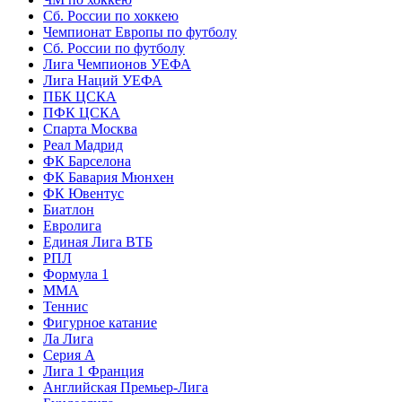
Сб. России по хоккею
Чемпионат Европы по футболу
Сб. России по футболу
Лига Чемпионов УЕФА
Лига Наций УЕФА
ПБК ЦСКА
ПФК ЦСКА
Спарта Москва
Реал Мадрид
ФК Барселона
ФК Бавария Мюнхен
ФК Ювентус
Биатлон
Евролига
Единая Лига ВТБ
РПЛ
Формула 1
MMA
Теннис
Фигурное катание
Ла Лига
Серия А
Лига 1 Франция
Английская Премьер-Лига