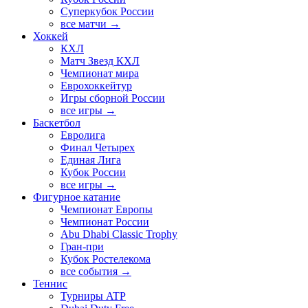
Суперкубок России
все матчи →
Хоккей
КХЛ
Матч Звезд КХЛ
Чемпионат мира
Еврохоккейтур
Игры сборной России
все игры →
Баскетбол
Евролига
Финал Четырех
Единая Лига
Кубок России
все игры →
Фигурное катание
Чемпионат Европы
Чемпионат России
Abu Dhabi Classic Trophy
Гран-при
Кубок Ростелекома
все события →
Теннис
Турниры ATP