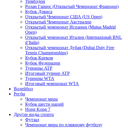
Уимблдон
Ролан Гаррос (Открытый Чемпионат Франции)
Кубок Дэвиса
Открытый Чемпионат США (US Open)
Открытый Чемпионат Австралии
Открытый чемпионат Испании (Mutua Madrid
Open)
Открытый чемпионат Италии (Internazionali BNL
d’Italia)
Открытый чемпионат Дубая (Dubai Duty Free
Tennis Championships)
Кубок Кремля
Кубок Федерации
Турниры ATP
Итоговый турнир ATP
Турниры WTA
Итоговый чемпионат WTA
Волейбол
Регби
Чемпионат мира
Кубок шести наций
Hong Kong 7
Другие виды спорта
Футзал
Чемпионат мира по пляжному футболу