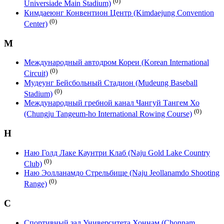
(0)
Universiade Main Stadium)
Кимдаеюнг Конвентион Центр (Kimdaejung Convention
(0)
Center)
М
Международный автодром Кореи (Korean International
(0)
Circuit)
Мудеунг Бейсбольный Стадион (Mudeung Baseball
(0)
Stadium)
Международный гребной канал Чангуй Тангем Хо
(0)
(Chungju Tangeum-ho International Rowing Course)
Н
Наю Голд Лаке Каунтри Клаб (Naju Gold Lake Country
(0)
Club)
Наю Эолланамдо Стрельбище (Naju Jeollanamdo Shooting
(0)
Range)
С
Спортивный зал Университета Хоннам (Chonnam