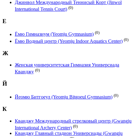
Джинвол Международный Теннисый Корт (Jinwol
(0)
International Tennis Court)
Е
(0)
Ёмю Гимназиум (Yeomju Gymnasium)
(0)
Ёмю Водный центр (Yeomju Indoor Aquatics Center)
Ж
Женская университетская Гимназия Универсиада
(0)
Кванджу
Й
(0)
Йеомю Битгоеул (Yeomju Bitgoeul Gymnasium)
К
Кванджу Международный стрелковый центр (Gwangju
(0)
International Archery Center)
Кванджу Главный стадион Универсиады (Gwangju