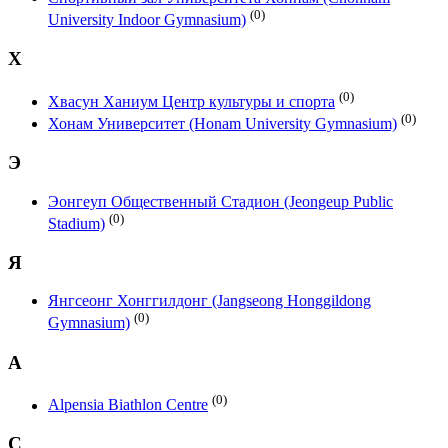
(0)
University Indoor Gymnasium)
Х
(0)
Хвасун Ханиум Центр культуры и спорта
(0)
Хонам Университет (Honam University Gymnasium)
Э
Эонгеуп Общественный Стадион (Jeongeup Public
(0)
Stadium)
Я
Янгсеонг Хонггилдонг (Jangseong Honggildong
(0)
Gymnasium)
A
(0)
Alpensia Biathlon Centre
C