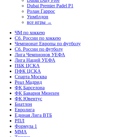
Dubai Duty Free
Dubai Premier Padel P1
Ролан Гаррос
Уимблдон
все игры →
ЧМ по хоккею
Сб. России по хоккею
Чемпионат Европы по футболу
Сб. России по футболу
Лига Чемпионов УЕФА
Лига Наций УЕФА
ПБК ЦСКА
ПФК ЦСКА
Спарта Москва
Реал Мадрид
ФК Барселона
ФК Бавария Мюнхен
ФК Ювентус
Биатлон
Евролига
Единая Лига ВТБ
РПЛ
Формула 1
MMA