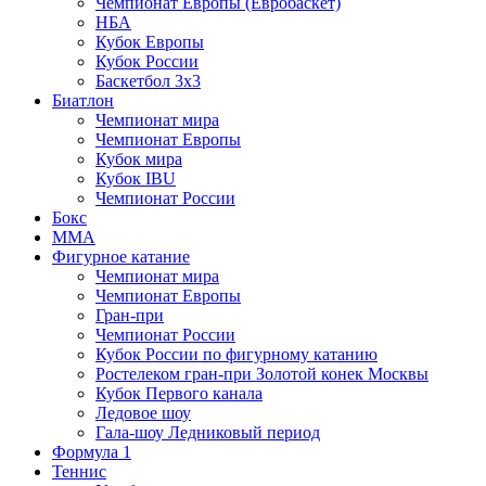
Чемпионат Европы (Евробаскет)
НБА
Кубок Европы
Кубок России
Баскетбол 3х3
Биатлон
Чемпионат мира
Чемпионат Европы
Кубок мира
Кубок IBU
Чемпионат России
Бокс
MMA
Фигурное катание
Чемпионат мира
Чемпионат Европы
Гран-при
Чемпионат России
Кубок России по фигурному катанию
Ростелеком гран-при Золотой конек Москвы
Кубок Первого канала
Ледовое шоу
Гала-шоу Ледниковый период
Формула 1
Теннис