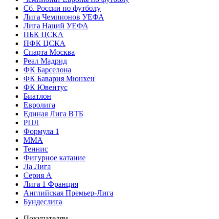
Сб. России по футболу
Лига Чемпионов УЕФА
Лига Наций УЕФА
ПБК ЦСКА
ПФК ЦСКА
Спарта Москва
Реал Мадрид
ФК Барселона
ФК Бавария Мюнхен
ФК Ювентус
Биатлон
Евролига
Единая Лига ВТБ
РПЛ
Формула 1
MMA
Теннис
Фигурное катание
Ла Лига
Серия А
Лига 1 Франция
Английская Премьер-Лига
Бундеслига
Покупателям