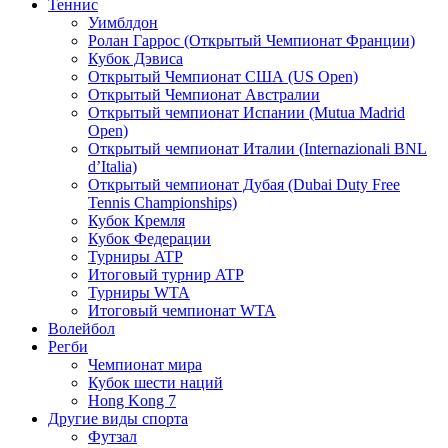
Теннис
Уимблдон
Ролан Гаррос (Открытый Чемпионат Франции)
Кубок Дэвиса
Открытый Чемпионат США (US Open)
Открытый Чемпионат Австралии
Открытый чемпионат Испании (Mutua Madrid
Open)
Открытый чемпионат Италии (Internazionali BNL
d’Italia)
Открытый чемпионат Дубая (Dubai Duty Free
Tennis Championships)
Кубок Кремля
Кубок Федерации
Турниры ATP
Итоговый турнир ATP
Турниры WTA
Итоговый чемпионат WTA
Волейбол
Регби
Чемпионат мира
Кубок шести наций
Hong Kong 7
Другие виды спорта
Футзал