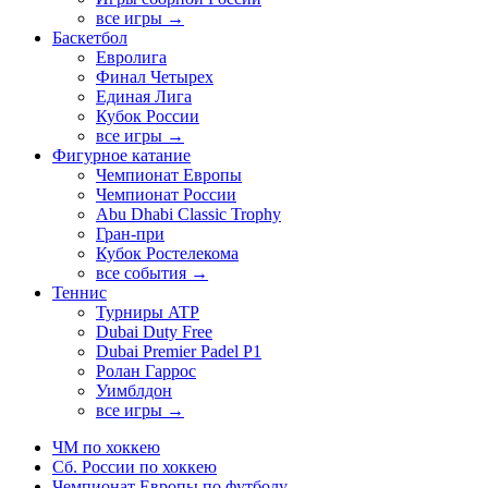
все игры →
Баскетбол
Евролига
Финал Четырех
Единая Лига
Кубок России
все игры →
Фигурное катание
Чемпионат Европы
Чемпионат России
Abu Dhabi Classic Trophy
Гран-при
Кубок Ростелекома
все события →
Теннис
Турниры ATP
Dubai Duty Free
Dubai Premier Padel P1
Ролан Гаррос
Уимблдон
все игры →
ЧМ по хоккею
Сб. России по хоккею
Чемпионат Европы по футболу