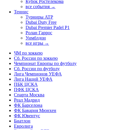
Кубок Ростелекома
все события →
Теннис
Турниры ATP
Dubai Duty Free
Dubai Premier Padel P1
Ролан Гаррос
Уимблдон
все игры →
ЧМ по хоккею
Сб. России по хоккею
Чемпионат Европы по футболу
Сб. России по футболу
Лига Чемпионов УЕФА
Лига Наций УЕФА
ПБК ЦСКА
ПФК ЦСКА
Спарта Москва
Реал Мадрид
ФК Барселона
ФК Бавария Мюнхен
ФК Ювентус
Биатлон
Евролига