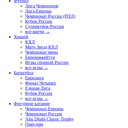
Футбол
Лига Чемпионов
Лига Европы
Чемпионат России (РПЛ)
Кубок России
Суперкубок России
все матчи →
Хоккей
КХЛ
Матч Звезд КХЛ
Чемпионат мира
Еврохоккейтур
Игры сборной России
все игры →
Баскетбол
Евролига
Финал Четырех
Единая Лига
Кубок России
все игры →
Фигурное катание
Чемпионат Европы
Чемпионат России
Abu Dhabi Classic Trophy
Гран-при