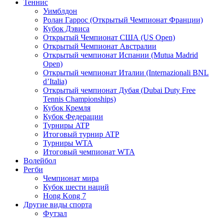
Теннис
Уимблдон
Ролан Гаррос (Открытый Чемпионат Франции)
Кубок Дэвиса
Открытый Чемпионат США (US Open)
Открытый Чемпионат Австралии
Открытый чемпионат Испании (Mutua Madrid
Open)
Открытый чемпионат Италии (Internazionali BNL
d’Italia)
Открытый чемпионат Дубая (Dubai Duty Free
Tennis Championships)
Кубок Кремля
Кубок Федерации
Турниры ATP
Итоговый турнир ATP
Турниры WTA
Итоговый чемпионат WTA
Волейбол
Регби
Чемпионат мира
Кубок шести наций
Hong Kong 7
Другие виды спорта
Футзал