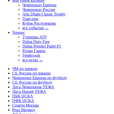
Фигурное катание
Чемпионат Европы
Чемпионат России
Abu Dhabi Classic Trophy
Гран-при
Кубок Ростелекома
все события →
Теннис
Турниры ATP
Dubai Duty Free
Dubai Premier Padel P1
Ролан Гаррос
Уимблдон
все игры →
ЧМ по хоккею
Сб. России по хоккею
Чемпионат Европы по футболу
Сб. России по футболу
Лига Чемпионов УЕФА
Лига Наций УЕФА
ПБК ЦСКА
ПФК ЦСКА
Спарта Москва
Реал Мадрид