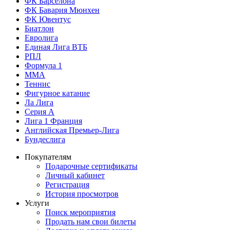
ФК Барселона
ФК Бавария Мюнхен
ФК Ювентус
Биатлон
Евролига
Единая Лига ВТБ
РПЛ
Формула 1
MMA
Теннис
Фигурное катание
Ла Лига
Серия А
Лига 1 Франция
Английская Премьер-Лига
Бундеслига
Покупателям
Подарочные сертификаты
Личный кабинет
Регистрация
История просмотров
Услуги
Поиск мероприятия
Продать нам свои билеты