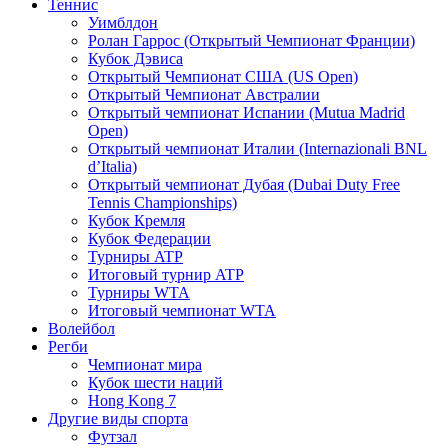
Теннис
Уимблдон
Ролан Гаррос (Открытый Чемпионат Франции)
Кубок Дэвиса
Открытый Чемпионат США (US Open)
Открытый Чемпионат Австралии
Открытый чемпионат Испании (Mutua Madrid
Open)
Открытый чемпионат Италии (Internazionali BNL
d’Italia)
Открытый чемпионат Дубая (Dubai Duty Free
Tennis Championships)
Кубок Кремля
Кубок Федерации
Турниры ATP
Итоговый турнир ATP
Турниры WTA
Итоговый чемпионат WTA
Волейбол
Регби
Чемпионат мира
Кубок шести наций
Hong Kong 7
Другие виды спорта
Футзал