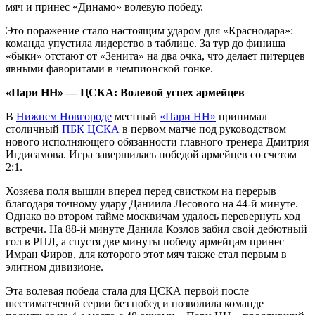
мяч и принес «Динамо» волевую победу.
Это поражение стало настоящим ударом для «Краснодара»:
команда упустила лидерство в таблице. За тур до финиша
«быки» отстают от «Зенита» на два очка, что делает питерцев
явными фаворитами в чемпионской гонке.
«Пари НН» — ЦСКА: Волевой успех армейцев
В
Нижнем Новгороде
местный
«Пари НН»
принимал
столичный
ПБК ЦСКА
в первом матче под руководством
нового исполняющего обязанности главного тренера Дмитрия
Игдисамова. Игра завершилась победой армейцев со счетом
2:1.
Хозяева поля вышли вперед перед свистком на перерыв
благодаря точному удару Даниила Лесового на 44-й минуте.
Однако во втором тайме москвичам удалось перевернуть ход
встречи. На 88-й минуте Данила Козлов забил свой дебютный
гол в РПЛ, а спустя две минуты победу армейцам принес
Имран Фиров, для которого этот мяч также стал первым в
элитном дивизионе.
Эта волевая победа стала для ЦСКА первой после
шестиматчевой серии без побед и позволила команде