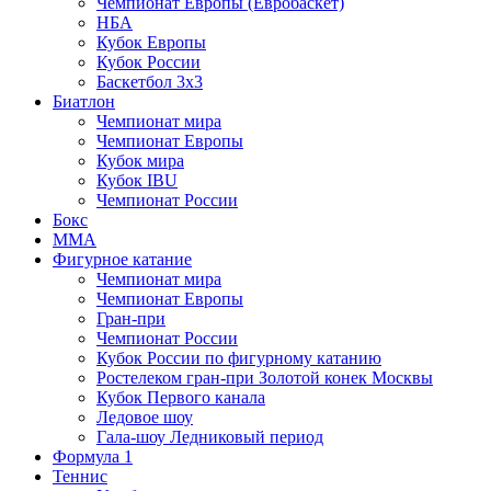
Чемпионат Европы (Евробаскет)
НБА
Кубок Европы
Кубок России
Баскетбол 3х3
Биатлон
Чемпионат мира
Чемпионат Европы
Кубок мира
Кубок IBU
Чемпионат России
Бокс
MMA
Фигурное катание
Чемпионат мира
Чемпионат Европы
Гран-при
Чемпионат России
Кубок России по фигурному катанию
Ростелеком гран-при Золотой конек Москвы
Кубок Первого канала
Ледовое шоу
Гала-шоу Ледниковый период
Формула 1
Теннис