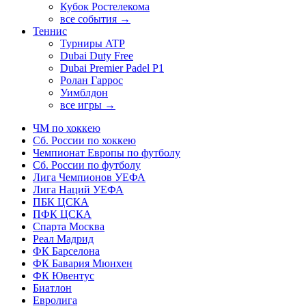
Кубок Ростелекома
все события →
Теннис
Турниры ATP
Dubai Duty Free
Dubai Premier Padel P1
Ролан Гаррос
Уимблдон
все игры →
ЧМ по хоккею
Сб. России по хоккею
Чемпионат Европы по футболу
Сб. России по футболу
Лига Чемпионов УЕФА
Лига Наций УЕФА
ПБК ЦСКА
ПФК ЦСКА
Спарта Москва
Реал Мадрид
ФК Барселона
ФК Бавария Мюнхен
ФК Ювентус
Биатлон
Евролига