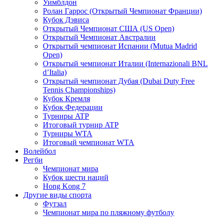
Уимблдон
Ролан Гаррос (Открытый Чемпионат Франции)
Кубок Дэвиса
Открытый Чемпионат США (US Open)
Открытый Чемпионат Австралии
Открытый чемпионат Испании (Mutua Madrid
Open)
Открытый чемпионат Италии (Internazionali BNL
d’Italia)
Открытый чемпионат Дубая (Dubai Duty Free
Tennis Championships)
Кубок Кремля
Кубок Федерации
Турниры ATP
Итоговый турнир ATP
Турниры WTA
Итоговый чемпионат WTA
Волейбол
Регби
Чемпионат мира
Кубок шести наций
Hong Kong 7
Другие виды спорта
Футзал
Чемпионат мира по пляжному футболу