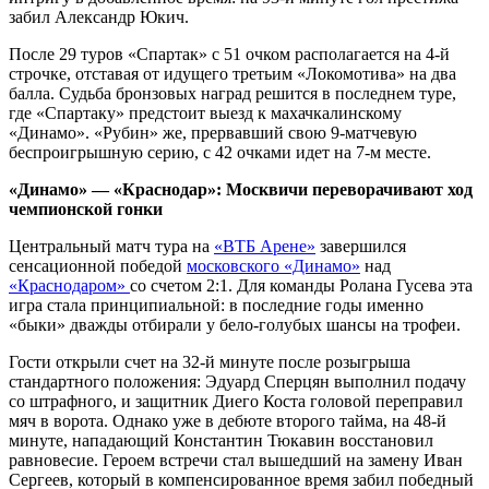
забил Александр Юкич.
После 29 туров «Спартак» с 51 очком располагается на 4-й
строчке, отставая от идущего третьим «Локомотива» на два
балла. Судьба бронзовых наград решится в последнем туре,
где «Спартаку» предстоит выезд к махачкалинскому
«Динамо». «Рубин» же, прервавший свою 9-матчевую
беспроигрышную серию, с 42 очками идет на 7-м месте.
«Динамо» — «Краснодар»: Москвичи переворачивают ход
чемпионской гонки
Центральный матч тура на
«ВТБ Арене»
завершился
сенсационной победой
московского «Динамо»
над
«Краснодаром»
со счетом 2:1. Для команды Ролана Гусева эта
игра стала принципиальной: в последние годы именно
«быки» дважды отбирали у бело-голубых шансы на трофеи.
Гости открыли счет на 32-й минуте после розыгрыша
стандартного положения: Эдуард Сперцян выполнил подачу
со штрафного, и защитник Диего Коста головой переправил
мяч в ворота. Однако уже в дебюте второго тайма, на 48-й
минуте, нападающий Константин Тюкавин восстановил
равновесие. Героем встречи стал вышедший на замену Иван
Сергеев, который в компенсированное время забил победный