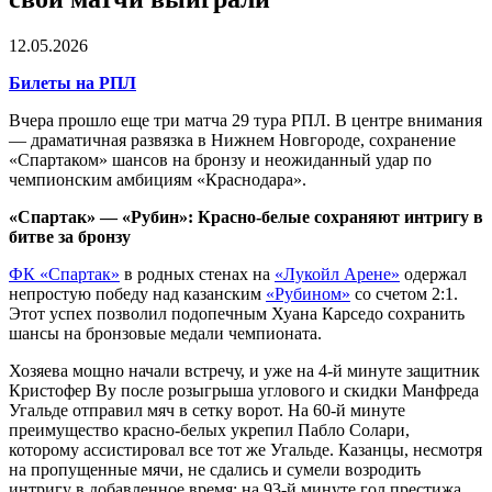
12.05.2026
Билеты на РПЛ
Вчера прошло еще три матча 29 тура РПЛ. В центре внимания
— драматичная развязка в Нижнем Новгороде, сохранение
«Спартаком» шансов на бронзу и неожиданный удар по
чемпионским амбициям «Краснодара».
«Спартак» — «Рубин»: Красно-белые сохраняют интригу в
битве за бронзу
ФК «Спартак»
в родных стенах на
«Лукойл Арене»
одержал
непростую победу над казанским
«Рубином»
со счетом 2:1.
Этот успех позволил подопечным Хуана Карседо сохранить
шансы на бронзовые медали чемпионата.
Хозяева мощно начали встречу, и уже на 4-й минуте защитник
Кристофер Ву после розыгрыша углового и скидки Манфреда
Угальде отправил мяч в сетку ворот. На 60-й минуте
преимущество красно-белых укрепил Пабло Солари,
которому ассистировал все тот же Угальде. Казанцы, несмотря
на пропущенные мячи, не сдались и сумели возродить
интригу в добавленное время: на 93-й минуте гол престижа