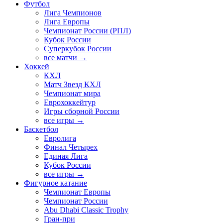
Футбол
Лига Чемпионов
Лига Европы
Чемпионат России (РПЛ)
Кубок России
Суперкубок России
все матчи →
Хоккей
КХЛ
Матч Звезд КХЛ
Чемпионат мира
Еврохоккейтур
Игры сборной России
все игры →
Баскетбол
Евролига
Финал Четырех
Единая Лига
Кубок России
все игры →
Фигурное катание
Чемпионат Европы
Чемпионат России
Abu Dhabi Classic Trophy
Гран-при