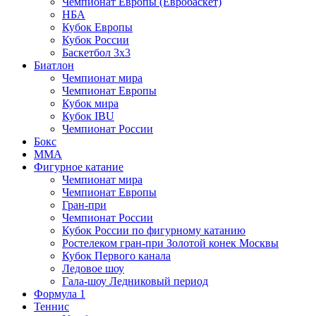
Чемпионат Европы (Евробаскет)
НБА
Кубок Европы
Кубок России
Баскетбол 3х3
Биатлон
Чемпионат мира
Чемпионат Европы
Кубок мира
Кубок IBU
Чемпионат России
Бокс
MMA
Фигурное катание
Чемпионат мира
Чемпионат Европы
Гран-при
Чемпионат России
Кубок России по фигурному катанию
Ростелеком гран-при Золотой конек Москвы
Кубок Первого канала
Ледовое шоу
Гала-шоу Ледниковый период
Формула 1
Теннис