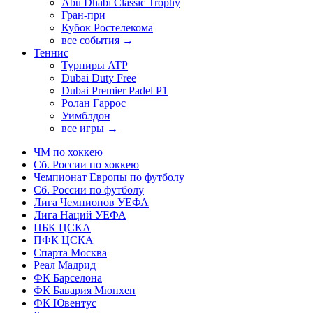
Abu Dhabi Classic Trophy
Гран-при
Кубок Ростелекома
все события →
Теннис
Турниры ATP
Dubai Duty Free
Dubai Premier Padel P1
Ролан Гаррос
Уимблдон
все игры →
ЧМ по хоккею
Сб. России по хоккею
Чемпионат Европы по футболу
Сб. России по футболу
Лига Чемпионов УЕФА
Лига Наций УЕФА
ПБК ЦСКА
ПФК ЦСКА
Спарта Москва
Реал Мадрид
ФК Барселона
ФК Бавария Мюнхен
ФК Ювентус