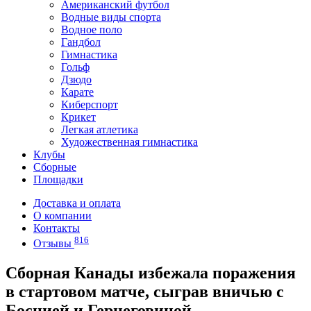
Американский футбол
Водные виды спорта
Водное поло
Гандбол
Гимнастика
Гольф
Дзюдо
Карате
Киберспорт
Крикет
Легкая атлетика
Художественная гимнастика
Клубы
Сборные
Площадки
Доставка и оплата
О компании
Контакты
816
Отзывы
Сборная Канады избежала поражения
в стартовом матче, сыграв вничью с
Боснией и Герцеговиной