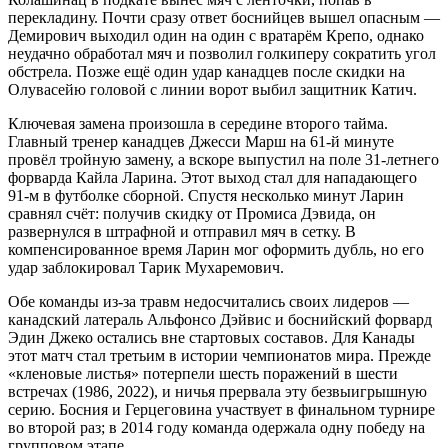
перекладину. Почти сразу ответ боснийцев вышел опасным —
Демирович выходил один на один с вратарём Крепо, однако
неудачно обработал мяч и позволил голкиперу сократить угол
обстрела. Позже ещё один удар канадцев после скидки на
Олувасейю головой с линии ворот выбил защитник Катич.
Ключевая замена произошла в середине второго тайма.
Главный тренер канадцев Джесси Марш на 61-й минуте
провёл тройную замену, а вскоре выпустил на поле 31-летнего
форварда Кайла Ларина. Этот выход стал для нападающего
91-м в футболке сборной. Спустя несколько минут Ларин
сравнял счёт: получив скидку от Промиса Дэвида, он
развернулся в штрафной и отправил мяч в сетку. В
компенсированное время Ларин мог оформить дубль, но его
удар заблокировал Тарик Мухаремович.
Обе команды из-за травм недосчитались своих лидеров —
канадский латераль Альфонсо Дэйвис и боснийский форвард
Эдин Джеко остались вне стартовых составов. Для Канады
этот матч стал третьим в истории чемпионатов мира. Прежде
«кленовые листья» потерпели шесть поражений в шести
встречах (1986, 2022), и ничья прервала эту безвыигрышную
серию. Босния и Герцеговина участвует в финальном турнире
во второй раз; в 2014 году команда одержала одну победу на
групповом этапе.