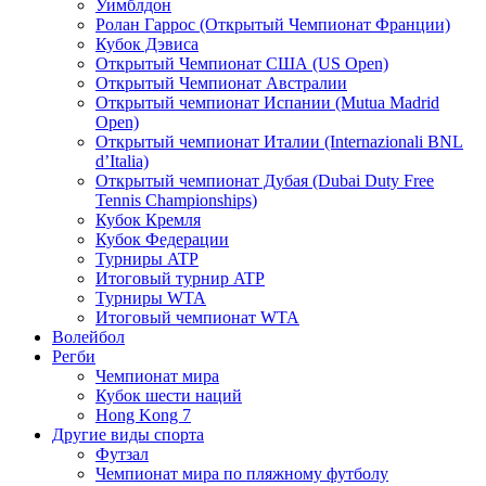
Уимблдон
Ролан Гаррос (Открытый Чемпионат Франции)
Кубок Дэвиса
Открытый Чемпионат США (US Open)
Открытый Чемпионат Австралии
Открытый чемпионат Испании (Mutua Madrid
Open)
Открытый чемпионат Италии (Internazionali BNL
d’Italia)
Открытый чемпионат Дубая (Dubai Duty Free
Tennis Championships)
Кубок Кремля
Кубок Федерации
Турниры ATP
Итоговый турнир ATP
Турниры WTA
Итоговый чемпионат WTA
Волейбол
Регби
Чемпионат мира
Кубок шести наций
Hong Kong 7
Другие виды спорта
Футзал
Чемпионат мира по пляжному футболу