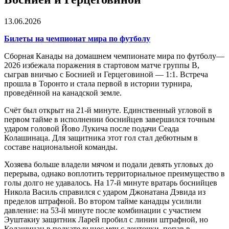
13.06.2026
Билеты на чемпионат мира по футболу
Сборная Канады на домашнем чемпионате мира по футболу—
2026 избежала поражения в стартовом матче группы B,
сыграв вничью с Боснией и Герцеговиной — 1:1. Встреча
прошла в Торонто и стала первой в истории турнира,
проведённой на канадской земле.
Счёт был открыт на 21-й минуте. Единственный угловой в
первом тайме в исполнении боснийцев завершился точным
ударом головой Йово Лукича после подачи Сеада
Колашинаца. Для защитника этот гол стал дебютным в
составе национальной команды.
Хозяева больше владели мячом и подали девять угловых до
перерыва, однако воплотить территориальное преимущество в
голы долго не удавалось. На 17-й минуте вратарь боснийцев
Никола Василь справился с ударом Джонатана Дэвида из
пределов штрафной. Во втором тайме канадцы усилили
давление: на 53-й минуте после комбинации с участием
Эуштакиу защитник Ларей пробил с линии штрафной, но
Колашинац в подкате вынес мяч с ленточки, попав в