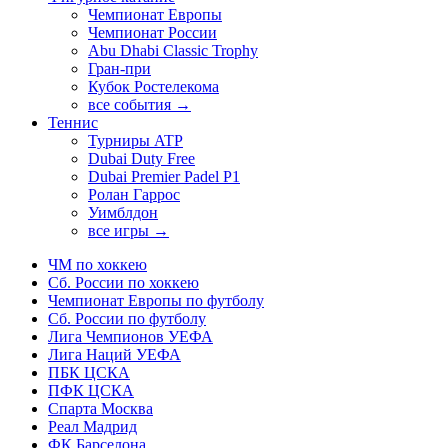
Чемпионат Европы
Чемпионат России
Abu Dhabi Classic Trophy
Гран-при
Кубок Ростелекома
все события →
Теннис
Турниры ATP
Dubai Duty Free
Dubai Premier Padel P1
Ролан Гаррос
Уимблдон
все игры →
ЧМ по хоккею
Сб. России по хоккею
Чемпионат Европы по футболу
Сб. России по футболу
Лига Чемпионов УЕФА
Лига Наций УЕФА
ПБК ЦСКА
ПФК ЦСКА
Спарта Москва
Реал Мадрид
ФК Барселона