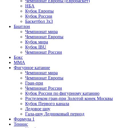
Чемпионат Европы (Евробаскет)
НБА
Кубок Европы
Кубок России
Баскетбол 3х3
Биатлон
Чемпионат мира
Чемпионат Европы
Кубок мира
Кубок IBU
Чемпионат России
Бокс
MMA
Фигурное катание
Чемпионат мира
Чемпионат Европы
Гран-при
Чемпионат России
Кубок России по фигурному катанию
Ростелеком гран-при Золотой конек Москвы
Кубок Первого канала
Ледовое шоу
Гала-шоу Ледниковый период
Формула 1
Теннис