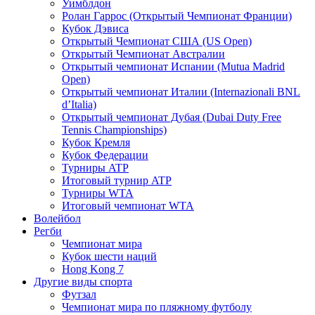
Уимблдон
Ролан Гаррос (Открытый Чемпионат Франции)
Кубок Дэвиса
Открытый Чемпионат США (US Open)
Открытый Чемпионат Австралии
Открытый чемпионат Испании (Mutua Madrid
Open)
Открытый чемпионат Италии (Internazionali BNL
d’Italia)
Открытый чемпионат Дубая (Dubai Duty Free
Tennis Championships)
Кубок Кремля
Кубок Федерации
Турниры ATP
Итоговый турнир ATP
Турниры WTA
Итоговый чемпионат WTA
Волейбол
Регби
Чемпионат мира
Кубок шести наций
Hong Kong 7
Другие виды спорта
Футзал
Чемпионат мира по пляжному футболу