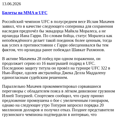
13.06.2026
Билеты на MMA и UFC
Российский чемпион UFC в полусреднем весе Ислам Махачев
заявил, что в качестве следующего соперника для сохранения
наследия предпочёл бы эквадорца Майкла Моралеса, а не
ирландца Иана Гарри. По словам бойца, статус Моралеса как
непобеждённого делает такой поединок более ценным, тогда
как успех в противостоянии с Гарри обесценивался бы тем
фактом, что ирландца ранее побеждал Шавкат Рахмонов.
В активе Махачева 28 побед при одном поражении, он
продолжает серию из 16 выигрышей подряд в UFC.
Последнюю защиту титула он провёл на турнире UFC 322 в
Нью-Йорке, одолев австралийца Джека Делла Маддалену
единогласным судейским решением.
Параллельно Махачев прокомментировал сорвавшиеся
переговоры с обладателем пояса в лёгком дивизионе грузином
Илией Топурией. Спортсмен сообщил, что сразу принял
предложение промоушена о бое с увеличенным гонораром,
однако на следующее утро Топурия запросил порядка 20
миллионов долларов и получил отказ. Позднее представители
грузинского чемпиона подтвердили в интервью, что