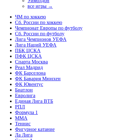
Уимблдон
все игры →
ЧМ по хоккею
Сб. России по хоккею
Чемпионат Европы по футболу
Сб. России по футболу
Лига Чемпионов УЕФА
Лига Наций УЕФА
ПБК ЦСКА
ПФК ЦСКА
Спарта Москва
Реал Мадрид
ФК Барселона
ФК Бавария Мюнхен
ФК Ювентус
Биатлон
Евролига
Единая Лига ВТБ
РПЛ
Формула 1
MMA
Теннис
Фигурное катание
Ла Лига