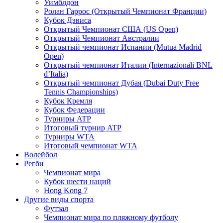
Уимблдон
Ролан Гаррос (Открытый Чемпионат Франции)
Кубок Дэвиса
Открытый Чемпионат США (US Open)
Открытый Чемпионат Австралии
Открытый чемпионат Испании (Mutua Madrid
Open)
Открытый чемпионат Италии (Internazionali BNL
d’Italia)
Открытый чемпионат Дубая (Dubai Duty Free
Tennis Championships)
Кубок Кремля
Кубок Федерации
Турниры ATP
Итоговый турнир ATP
Турниры WTA
Итоговый чемпионат WTA
Волейбол
Регби
Чемпионат мира
Кубок шести наций
Hong Kong 7
Другие виды спорта
Футзал
Чемпионат мира по пляжному футболу