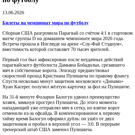
13.06.2026
Билеты на чемпионат мира по футболу
Сборная США разгромила Парагвай со счётом 4:1 в стартовом
матче группы D на домашнем чемпионате мира 2026 года.
Встреча прошла в Инглвуде на арене «Соу-Фай Стэдиум»,
вместимость которой составляет 70 тысяч зрителей.
Первый гол был зафиксирован после неудачных действий
парагвайского футболиста Дамьяна Бобадильи, срезавшего
мяч в собственные ворота. Эпизоду предшествовал
скоростной проход Кристиана Пулишича по правому флангу.
Спустя несколько минут защитник московского «Динамо»
Хуан Касерес получил жёлтую карточку за фол на Пулишиче.
На 31-й минуте Фоларин Балогун удвоил преимущество
хозяев, замкнув прострел Пулишича. До этого момента
нападающий уже отправлял мяч в сетку, но взятие ворот
отменили из-за офсайда. В компенсированное к первому
тайму время Балогун оформил дубль: он ушёл от двух
защитников и пробил в верхний угол — 3:0. В перерыве
тренерский штаб США заменил Пулишича.