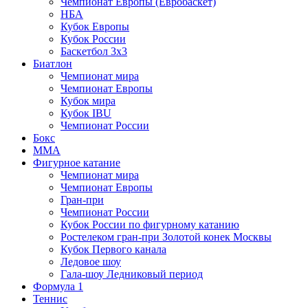
Чемпионат Европы (Евробаскет)
НБА
Кубок Европы
Кубок России
Баскетбол 3х3
Биатлон
Чемпионат мира
Чемпионат Европы
Кубок мира
Кубок IBU
Чемпионат России
Бокс
MMA
Фигурное катание
Чемпионат мира
Чемпионат Европы
Гран-при
Чемпионат России
Кубок России по фигурному катанию
Ростелеком гран-при Золотой конек Москвы
Кубок Первого канала
Ледовое шоу
Гала-шоу Ледниковый период
Формула 1
Теннис