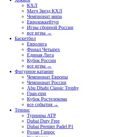
КХЛ
Матч Звезд КХЛ
Чемпионат мира
Еврохоккейтур
Игры сборной России
все игры →
Баскетбол
Евролига
Финал Четырех
Единая Лига
Кубок России
все игры →
Фигурное катание
Чемпионат Европы
Чемпионат России
Abu Dhabi Classic Trophy
Гран-при
Кубок Ростелекома
все события →
Теннис
Турниры ATP
Dubai Duty Free
Dubai Premier Padel P1
Ролан Гаррос