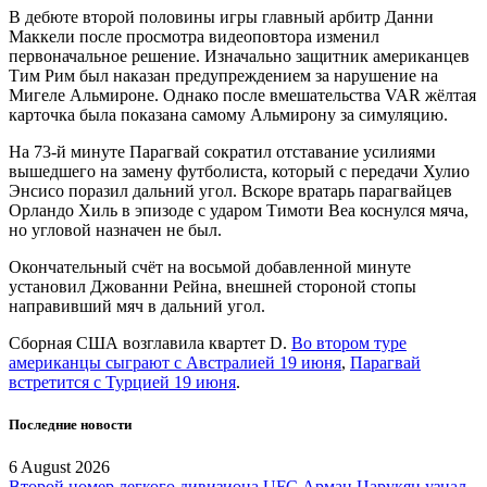
В дебюте второй половины игры главный арбитр Данни
Маккели после просмотра видеоповтора изменил
первоначальное решение. Изначально защитник американцев
Тим Рим был наказан предупреждением за нарушение на
Мигеле Альмироне. Однако после вмешательства VAR жёлтая
карточка была показана самому Альмирону за симуляцию.
На 73-й минуте Парагвай сократил отставание усилиями
вышедшего на замену футболиста, который с передачи Хулио
Энсисо поразил дальний угол. Вскоре вратарь парагвайцев
Орландо Хиль в эпизоде с ударом Тимоти Веа коснулся мяча,
но угловой назначен не был.
Окончательный счёт на восьмой добавленной минуте
установил Джованни Рейна, внешней стороной стопы
направивший мяч в дальний угол.
Сборная США возглавила квартет D.
Во втором туре
американцы сыграют с Австралией 19 июня
,
Парагвай
встретится с Турцией 19 июня
.
Последние новости
6 August 2026
Второй номер легкого дивизиона UFC Арман Царукян узнал